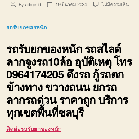
บน
By
adminrd
19 มีนาคม 2024
ไม่มีความเห็น
Post
Post
รถ
author
date
รับ
ยก
รถรับยกของหนัก
ของ
หนัก
รถรับยกของหนัก
รถสไลด์
10ล้อ
บรรท
ลากจูงรถ10ล้อ อุบัติเหตุ โทร
ติด
เครน
0964174205 ดึงรถ กู้รถตก
รถ
เฮี๊ยบ
ข้างทาง ขวางถนน ยกรถ
3-
5ตัน
ลากรถด่วน ราคาถูก บริการ
ทุกเขตพื้นที่ชลบุรี
ติดต่อรถรับยกของหนัก