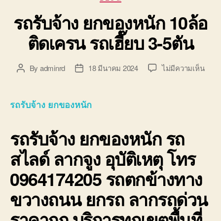
รถรับจ้าง ยกของหนัก 10ล้อ
ติดเครน รถเฮี๊ยบ 3-5ตัน
บน
By
adminrd
18 มีนาคม 2024
ไม่มีความเห็น
Post
Post
รถ
author
date
รับจ้
ยก
รถรับจ้าง ยกของหนัก
ของ
หนัก
รถรับจ้าง ยกของหนัก
รถ
10ล้อ
ติด
สไลด์ ลากจูง อุบัติเหตุ โทร
เครน
รถ
0964174205 รถตกข้างทาง
เฮี๊ยบ
3-
ขวางถนน ยกรถ ลากรถด่วน
5ตัน
ราคาถูก บริการทุกเขตพื้นที่