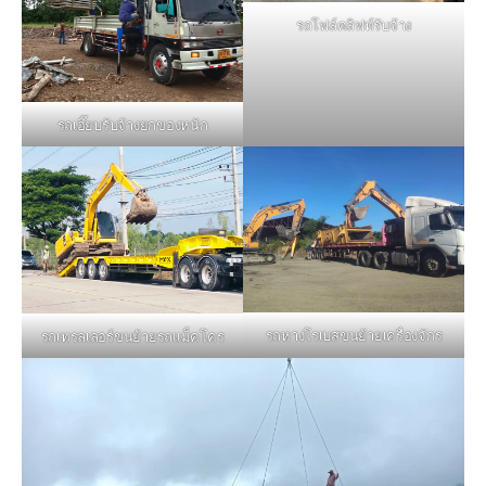
รถโฟล์คลิฟท์รับจ้าง
รถเฮี๊ยบรับจ้างยกของหนัก
รถหางโรเบสขนย้ายเครื่องจักร
รถเทรลเลอร์ขนย้ายรถแม็คโคร