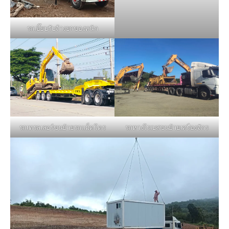
รถเฮี๊ยบรับจ้างยกของหนัก
รถหางโรเบสขนย้ายเครื่องจักร
รถเทรลเลอร์ขนย้ายรถแม็คโคร