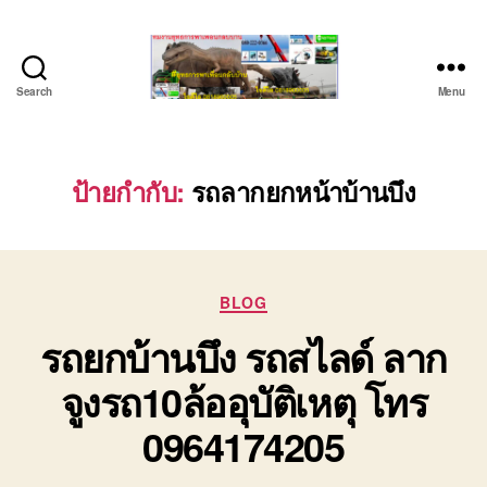
Search
Menu
ชลบุรี
รถ
เครน
ยก
ป้ายกำกับ:
รถลากยกหน้าบ้านบึง
ของ
หนัก
ติดต่อ
0818900005,
Categories
0640711613,
BLOG
0800628488
รถยกบ้านบึง รถสไลด์ ลาก
จูงรถ10ล้ออุบัติเหตุ โทร
0964174205