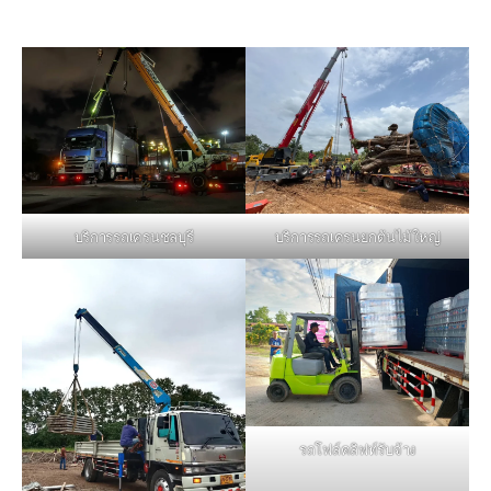
บริการรถเครนชลบุรี
บริการรถเครนยกต้นไม้ใหญ่
รถโฟล์คลิฟท์รับจ้าง