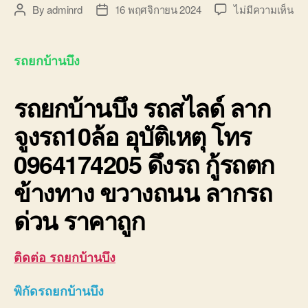
บน
By
adminrd
16 พฤศจิกายน 2024
ไม่มีความเห็น
Post
Post
รถ
author
date
ยก
บ้า
รถยกบ้านบึง
รถ
สไล
รถยกบ้านบึง
รถสไลด์ ลาก
ลา
จูง
จูงรถ10ล้อ อุบัติเหตุ โทร
รถ1
อุบั
0964174205 ดึงรถ กู้รถตก
โท
09
ข้างทาง ขวางถนน ลากรถ
ด่วน ราคาถูก
ติดต่อ รถยกบ้านบึง
พิกัดรถยกบ้านบึง