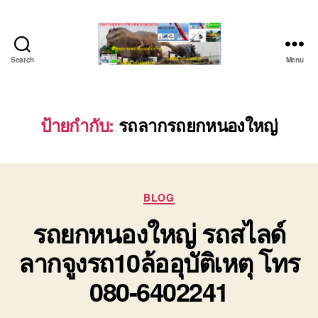
Search
Menu
ชลบุรี
รถ
เครน
ยก
ป้ายกำกับ:
รถลากรถยกหนองใหญ่
ของ
หนัก
ติดต่อ
0818900005,
Categories
0640711613,
BLOG
0800628488
รถยกหนองใหญ่ รถสไลด์
ลากจูงรถ10ล้ออุบัติเหตุ โทร
080-6402241