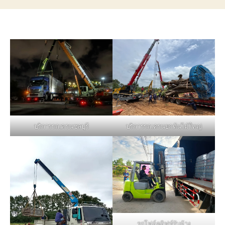
บริการรถเครนชลบุรี
บริการรถเครนยกต้นไม้ใหญ่
รถโฟล์คลิฟท์รับจ้าง