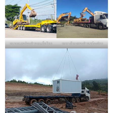
รถหางโรเบสขนย้ายเครื่องจักร
รถเทรลเลอร์ขนย้ายรถแม็คโคร