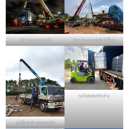
บริการรถเครนชลบุรี
บริการรถเครนยกต้นไม้ใหญ่
รถโฟล์คลิฟท์รับจ้าง
รถเฮี๊ยบรับจ้างยกของหนัก