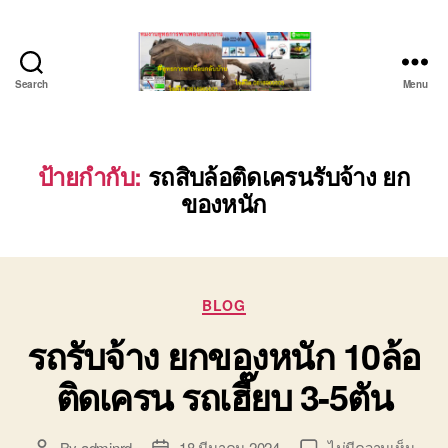
Search
Menu
ชลบุรี
รถ
เครน
ยก
ป้ายกำกับ:
รถสิบล้อติดเครนรับจ้าง ยก
ของ
ของหนัก
หนัก
ติดต่อ
0818900005,
0640711613,
0800628488
Categories
BLOG
รถรับจ้าง ยกของหนัก 10ล้อ
ติดเครน รถเฮี๊ยบ 3-5ตัน
บน
By
adminrd
18 มีนาคม 2024
ไม่มีความเห็น