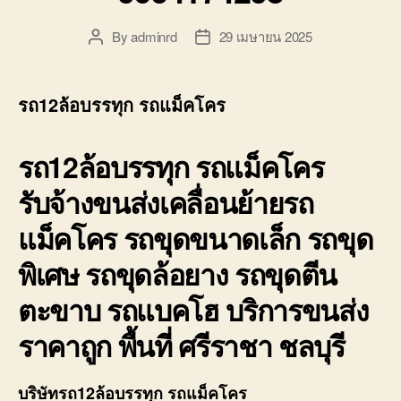
By
adminrd
29 เมษายน 2025
Post
Post
author
date
รถ12ล้อบรรทุก รถแม็คโคร
รถ12ล้อบรรทุก
รถแม็คโคร
รับจ้างขนส่งเคลื่อนย้ายรถ
แม็คโคร รถขุดขนาดเล็ก รถขุด
พิเศษ รถขุดล้อยาง รถขุดตีน
ตะขาบ รถแบคโฮ บริการขนส่ง
ราคาถูก พื้นที่ ศรีราชา ชลบุรี
บริษัทรถ12ล้อบรรทุก รถแม็คโคร