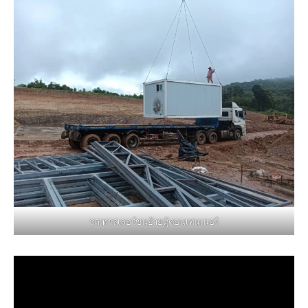
รถเทรลเลอร์ขนย้ายตู้คอนเทนเนอร์