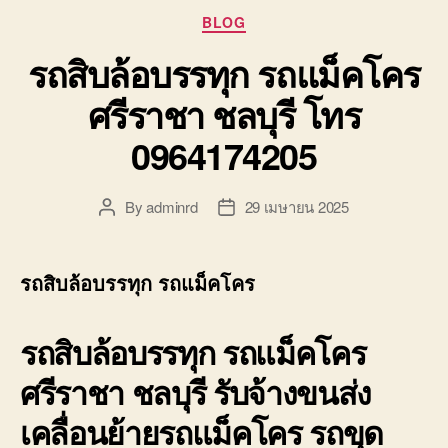
Categories
BLOG
รถสิบล้อบรรทุก รถแม็คโคร
ศรีราชา ชลบุรี โทร
0964174205
By
adminrd
29 เมษายน 2025
Post
Post
author
date
รถสิบล้อบรรทุก รถแม็คโคร
รถสิบล้อบรรทุก รถแม็คโคร
ศรีราชา ชลบุรี รับจ้างขนส่ง
เคลื่อนย้ายรถแม็คโคร รถขุด