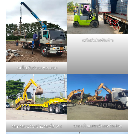
รถโฟล์คลิฟท์รับจ้าง
รถเฮี๊ยบรับจ้างยกของหนัก
รถหางโรเบสขนย้ายเครื่องจักร
รถเทรลเลอร์ขนย้ายรถแม็คโคร