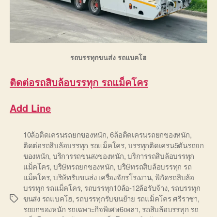
รถบรรทุกขนส่ง รถแบคโฮ
ติดต่อ
รถสิบล้อบรรทุก รถแม็คโคร
Add Line
10ล้อติดเครนรถยกของหนัก
,
6ล้อติดเครนรถยกของหนัก
,
ติดต่อรถสิบล้อบรรทุก รถแม็คโคร
,
บรรทุกติดเครน5ตันรถยก
ของหนัก
,
บริการรถขนสงของหนัก
,
บริการรถสิบล้อบรรทุก
แม็คโคร
,
บริษัทรถยกของหนัก
,
บริษัทรถสิบล้อบรรทุก รถ
แม็คโคร
,
บริษัทรับขนส่ง เครื่องจักรโรงงาน
,
พิกัดรถสิบล้อ
บรรทุก รถแม็คโคร
,
รถบรรทุก10ล้อ-12ล้อรับจ้าง
,
รถบรรทุก
ขนส่ง รถแบคโฮ
,
รถบรรทุกรับขนย้าย รถแม็คโคร ศรีราชา
,
Tags
รถยกของหนัก รถเฉพาะกิจพิเศษ6เพลา
,
รถสิบล้อบรรทุก รถ