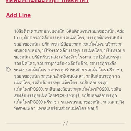
Add Line
10ล้อติดเครนรถยกของหนัก
,
6ล้อติดเครนรถยกของหนัก
,
Add
Line
,
ติดต่อรถ12ล้อบรรทุก รถแม็คโคร
,
บรรทุกติดเครน5ตัน
รถยกของหนัก
,
บริการรถ12ล้อบรรทุก รถแม็คโคร
,
บริการรถ
ขนสงของหนัก
,
บริษัทรถ12ล้อบรรทุก รถแม็คโคร
,
บริษัทรถยก
ของหนัก
,
บริษัทรับขนส่ง เครื่องจักรโรงงาน
,
รถ12ล้อบรรทุก
รถแม็คโคร
,
รถบรรทุก10ล้อ-12ล้อรับจ้าง
,
รถบรรทุก12ล้อ
ขนส่ง รถแม็คโคร
,
รถบรรทุกรับขนย้าย รถแม็คโคร ศรีราชา
,
Tags
รถยกของหนัก รถเฉพาะกิจพิเศษ6เพลา
,
รถสิบล้อบรรทุก รถ
แม็คโคร
,
รถสิบล้อบรรทุก แม็คโคร
,
รถสิบล้อบรรทุก
แม็คโครPC200
,
รถสิบสองล้อบรรทุกแม็คโครPC200
,
รถสิบ
สองล้อบรรทุกแม็คโครPC200 ชลบุรี
,
รถสิบสองล้อบรรทุก
แม็คโครPC200 ศรีราชา
,
รถเครนรถยกของหนัก
,
รถเฉพาะกิจ
พิเศษ6เพลา
,
เทรลเลอร์ขนส่งรถแม็คโคร ชลบุรี