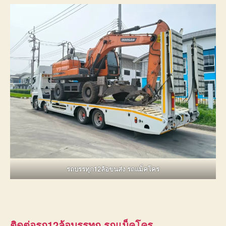
รถบรรทุก12ล้อขนส่ง รถแม็คโคร
ติดต่อ
รถ12ล้อบรรทุก รถแม็คโคร