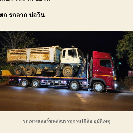
ยก รถลาก บ่อวิน
รถเทรลเลอร์ขนส่งบรรทุกรถ10ล้อ อุบัติเหตุ