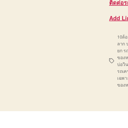
ติดต่อ
ร
Add Li
10ล้
ลาก บ
ยก รถ
ของห
Tags
บ่อวิ
รถเคร
เฉพา
ของห