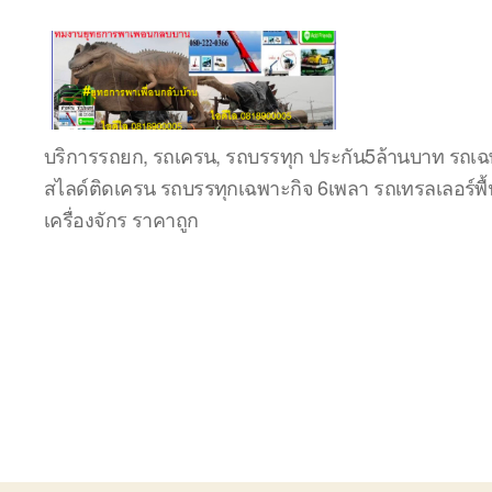
ชลบุรี
บริการรถยก, รถเครน, รถบรรทุก ประกัน5ล้านบาท รถเฉพ
รถ
สไลด์ติดเครน รถบรรทุกเฉพาะกิจ 6เพลา รถเทรลเลอร์พื้
เครน
ยก
เครื่องจักร ราคาถูก
ของ
หนัก
ติดต่อ
0818900005,
0640711613,
0800628488