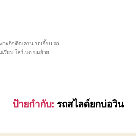
าะกิจติดเครน รถเฮี๊ยบ รถ
นเรียบ โลว์เบด ขนย้าย
ป้ายกำกับ:
รถสไลด์ยกบ่อวิน