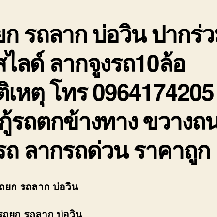
ก รถลาก บ่อวิน
ปากร่ว
ไลด์ ลากจูงรถ10ล้อ
ัติเหตุ โทร 0964174205 
 กู้รถตกข้างทาง ขวางถ
รถ ลากรถด่วน ราคาถูก
ถยก รถลาก บ่อวิน
รถยก รถลาก บ่อวิน