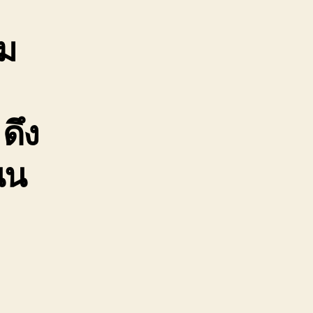
รถ
สไลด์
ม
ลาก
จูง
รถ10ล้อ
อุบัติเหตุ
0964174205
ดึง
นน