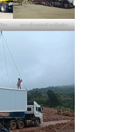
รถหางโรเบสขนย้ายเครื่องจักร
คโคร