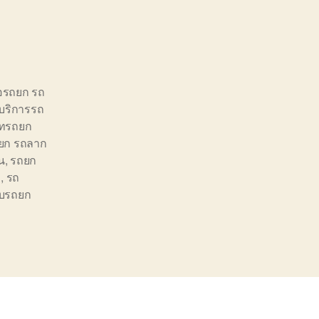
่อรถยก รถ
บริการรถ
ัทรถยก
ยก รถลาก
น
,
รถยก
ก
,
รถ
ยบรถยก