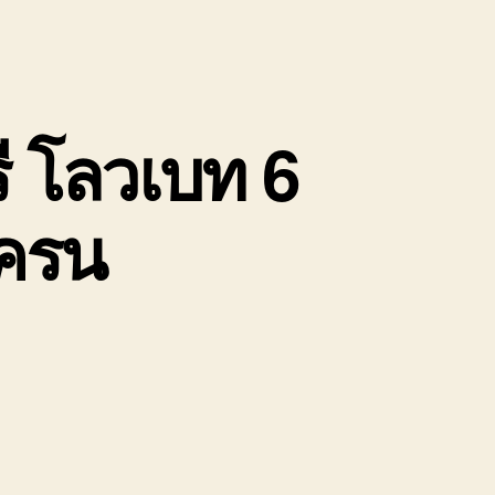
ี โลวเบท 6
เครน