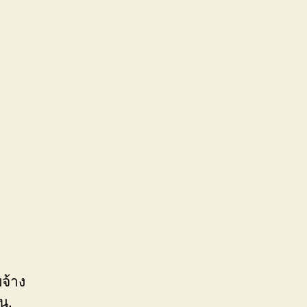
จ้าง
น,