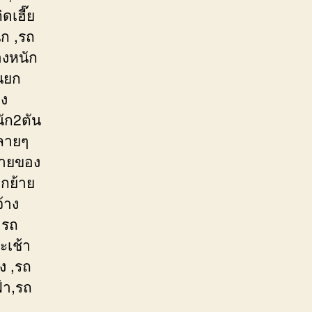
ดเฮี๊ย
ก ,รถ
องหนัก
รนยก
อง
ัก2ตัน
หลายๆ
้ายของ
กย้าย
้าง
,รถ
ะเช้า
ง ,รถ
้า,รถ