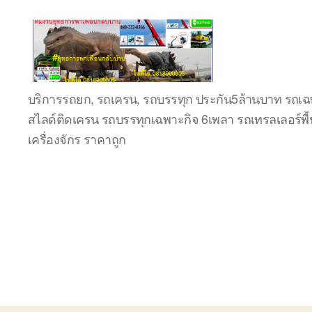
ชลบุรี
บริการรถยก, รถเครน, รถบรรทุก ประกัน5ล้านบาท รถเฉพ
รถ
สไลด์ติดเครน รถบรรทุกเฉพาะกิจ 6เพลา รถเทรลเลอร์พื้
เครน
ยก
เครื่องจักร ราคาถูก
ของ
หนัก
ติดต่อ
0818900005,
0640711613,
0800628488