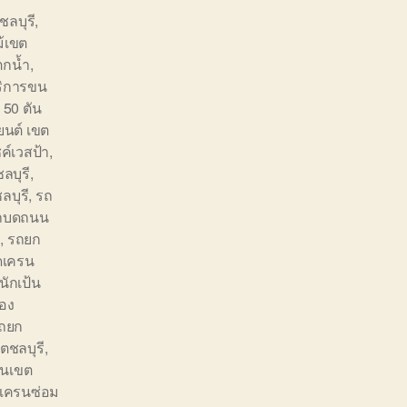
ชลบุรี
,
ม้เขต
ตกน้ำ
,
ริการขน
 50 ตัน
นต์ เขต
ค์เวสป้า
,
ลบุรี
,
บุรี
,
รถ
ถบดถนน
ก
,
รถยก
ดเครน
ักเป้น
อง
ถยก
ตชลบุรี
,
๋นเขต
เครนซ่อม