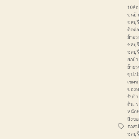
10ล้
ขนย้า
ชลบุร
ติดต่
ย้ายร
ชลบุร
ชลบุร
ยกย้า
ย้าย
ซุปเป
เขตชล
ของห
รับจ้า
ต้น
,
ร
หนัก5
สิ่งข
รถสป
Tags
ชลบุร