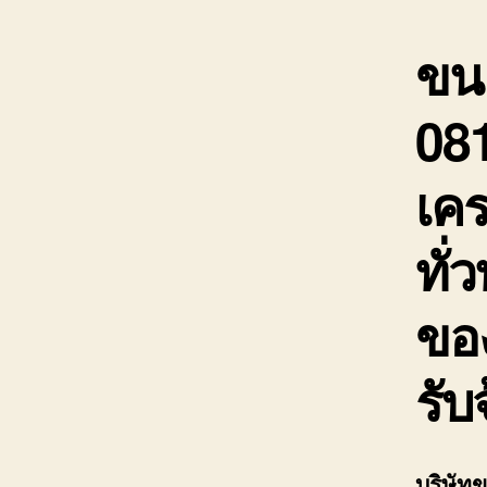
ขนย
08
เคร
ทั่ว
ขอ
รับ
บริษัท