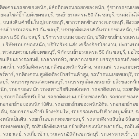
อติดเครนรถยกของหนัก
,
6ล้อติดเครนรถยกของหนัก
,
กู้ซากรถชนเขต
ยมอไซค์บิ๊กไบค์เขตชลบุรี
,
ขนย้ายรถเครน 50 ตัน ชลบุรี
,
ขนส่งต้นไ
ี
,
ขนส่งสินค้าชิ้นใหญ่เขตชลบุรี
,
ซากรถตกข้างทางเขตชลบุรี
,
ดึงรถ
อขนย้ายรถเครน 50 ตัน ชลบุรี
,
บรรทุกติดเครน5ตันรถยกของหนัก
,
บ
ถเครน 50 ตัน ชลบุรี
,
บริการรถขนสงของหนัก
,
บริษัทขนย้ายรถเครน
ี
,
บริษัทรถยกของหนัก
,
บริษัทรับขนส่ง เครื่องจักรโรงงาน
,
ปะยางรถย
ี
,
พว่งแบตรถยนต์เขตชลบุรี
,
พิกัดขนย้ายรถเครน 50 ตัน ชลบุรี
,
มอไซ
ยเปลี่ยนยางรถยนต์
,
ยกลากรถทัว
,
ยกลากเทรเลอ บรรทุกรถยนต์เขตช
รถจมน้ำ
,
รถ6ล้อติดเครนยกสิ่งของหนักรับจ้าง
,
รถกลอฟ
,
รถคอกเขตชล
อร์คาร์
,
รถติดเครน สูงติดต้องป้ายร้านค้าสูง
,
รถทำถนนเขตชลบุรี
,
ร
บุรี
,
รถบรรทุกขนส่งเขตชลบุรี
,
รถบรรทุกติดแขนยกย้ายสิ่งของหนั
นัก
,
รถยกของหนัก รถเฉพาะกิจพิเศษ6เพลา
,
รถยกติดเครน
,
รถยกติ
ง
,
รถยกติดเฮี๊ยบรับจ้าง
,
รถยกติดแขนยกย้ายของหนัก
,
รถยกยกของหน
ถยกยกย้ายของหนัก10ตัน
,
รถยกยกย้ายของหนัก2ตัน
,
รถยกยกย้ายข
ตัน
,
รถยกรถกะเช้ารับจ้างซ่อมไฟ
,
รถยกรถเครนรับจ้างเทปูนชั้น2
,
ร
องหนักเป็นตัน
,
รถยกในเขต กทมเขตชลบุรี
,
รถลากดึงรถสิบล้อ 6ล้อเข
รอทเขตชลบุรี
,
รถสิบล้อติดเครนยกย้ายสิ่งของหนักหลายตัน
,
รถอีแต
ี
,
รถฮาเลย์
,
รถเกี่ยวข้าว
,
รถเครน20ตันเขตชลบุรี
,
รถเครนกะเช้า
,
รถ