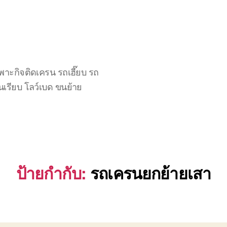
าะกิจติดเครน รถเฮี๊ยบ รถ
นเรียบ โลว์เบด ขนย้าย
ป้ายกำกับ:
รถเครนยกย้ายเสา