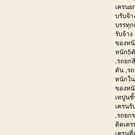
เครนยกย
บรับจ้
บรรทุก
รับจ้า
ของหนั
หนัก5ต
,รถยกส
ตัน ,ร
หนักใน
ของหนั
เทปูนช
เครนรั
,รถยกร
ติดเคร
เครนที่