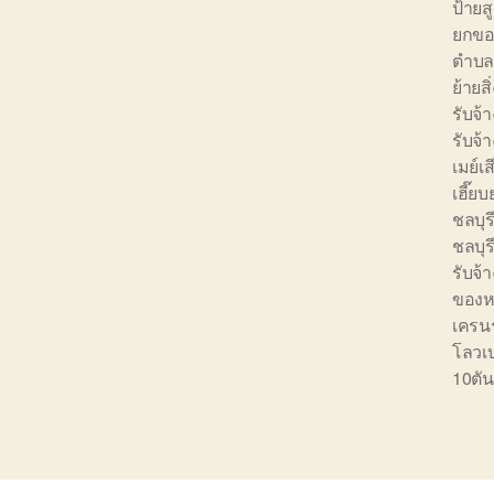
ป้ายส
ยกขอ
ตำบ
ย้ายส
รับจ้
รับจ้
เมย์เ
เฮี๊ย
ชลบุร
ชลบุร
รับจ้
ของหน
เครนร
โลวเ
10ตัน