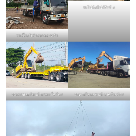
รถโฟล์คลิฟท์รับจ้าง
รถเฮี๊ยบรับจ้างยกของหนัก
รถหางโรเบสขนย้ายเครื่องจักร
รถเทรลเลอร์ขนย้ายรถแม็คโคร