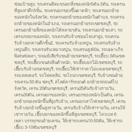
ซ่อมป้ายสูง
,
รถเครนติดแขนยกสิ่งของหนัก5ตัน 3ตัน
,
รถเครน
ที่สูงเท่าตึก5ขั้น
,
รถเครนยกของขึ้นดาดฟ้า
,
รถเครนยกย้าย
ของหนักในจังหวัด
,
รถเครนยกย้ายของหนักในตำบล
,
รถเครน
ยกย้ายของหนักในอำเภอ
,
รถเครนยกย้ายรถเขตชลบุรี
,
รถ
เครนยกย้ายสิ่งของหนักได้หลายๆตัน
,
รถเครนยกย้ายเสา
,
รถ
เครนรถยกของหนัก
,
รถเครนรับจ้างซ่อมไฟเสาสูง
,
รถเครน
รับจ้างยกคานตึกชั้น2
,
รถเครนรับจ้างเทปูน
,
รถเครนรับจ้าง
เทปูนตึก
,
รถเครนรับเหมาเทปูน
,
รถเครนสูง50ม
,
รถเฉพาะกิจ
พิเศษ6เพลา
,
รถเมย์เสียรับขนย้ายเขตชลบุรี
,
รถเฮี๊ยบ 3ตันเขต
ชลบุรี
,
รถเฮี๊ยบขนส่งสินค้าหนัก
,
รถเฮี๊ยบยกไม้เขตชลบุรี
,
รถ
เฮี๊ยบรับจ้างเขตชลบุรี
,
รถเฮี๊ยบให้เช่าราคาไม่แพงเขตชลบุรี
,
รถแทคเตอร์
,
รถโฟคคลิป
,
รถไถน่าเขตชลบุรี
,
รับจ้างขนย้าย
รถเครน 50 ตัน ชลบุรี
,
สไลด์คาร์รถยนต์ ยกย้ายรถยนต์ไป
จังหวัด
,
เครน 20ตันเขตชลบุรี
,
เครน25ตันรับจ้างรายวัน
,
เครน30ตัน
,
เครนยกของหนัก
,
เครนยกของหนักเป็นตัน
,
เครน
ยกย้ายของหนักขึ้นที่สูงรับจ้าง
,
เครนยกเสาไฟเขตชลบุรี
,
เครน
รับจ้างยกย้ายขึ้นสูงรายวัน
,
เครนรับจ้างให้เช่ารายวัน
,
เครนให้
เข่ารายวัน
,
เฮี๊ยบยกของหนักขึ้นที่สูงเขตชลบุรี
,
โลวเบท 6
เพลา บรรทุกขนย้ายเครน
,
ให้เช่ารถเครน10-50ตัน
,
ให้เช่ารถ
เฮี๊ยบ 3-10ตันเขตชลบุรี