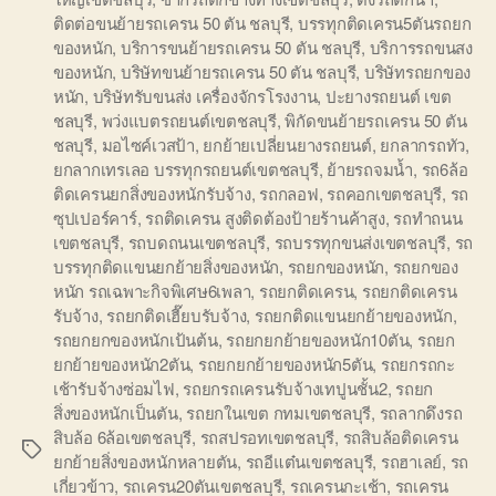
ติดต่อขนย้ายรถเครน 50 ตัน ชลบุรี
,
บรรทุกติดเครน5ตันรถยก
ของหนัก
,
บริการขนย้ายรถเครน 50 ตัน ชลบุรี
,
บริการรถขนสง
ของหนัก
,
บริษัทขนย้ายรถเครน 50 ตัน ชลบุรี
,
บริษัทรถยกของ
หนัก
,
บริษัทรับขนส่ง เครื่องจักรโรงงาน
,
ปะยางรถยนต์ เขต
ชลบุรี
,
พว่งแบตรถยนต์เขตชลบุรี
,
พิกัดขนย้ายรถเครน 50 ตัน
ชลบุรี
,
มอไซค์เวสป้า
,
ยกย้ายเปลี่ยนยางรถยนต์
,
ยกลากรถทัว
,
ยกลากเทรเลอ บรรทุกรถยนต์เขตชลบุรี
,
ย้ายรถจมน้ำ
,
รถ6ล้อ
ติดเครนยกสิ่งของหนักรับจ้าง
,
รถกลอฟ
,
รถคอกเขตชลบุรี
,
รถ
ซุปเปอร์คาร์
,
รถติดเครน สูงติดต้องป้ายร้านค้าสูง
,
รถทำถนน
เขตชลบุรี
,
รถบดถนนเขตชลบุรี
,
รถบรรทุกขนส่งเขตชลบุรี
,
รถ
บรรทุกติดแขนยกย้ายสิ่งของหนัก
,
รถยกของหนัก
,
รถยกของ
หนัก รถเฉพาะกิจพิเศษ6เพลา
,
รถยกติดเครน
,
รถยกติดเครน
รับจ้าง
,
รถยกติดเฮี๊ยบรับจ้าง
,
รถยกติดแขนยกย้ายของหนัก
,
รถยกยกของหนักเป้นต้น
,
รถยกยกย้ายของหนัก10ตัน
,
รถยก
ยกย้ายของหนัก2ตัน
,
รถยกยกย้ายของหนัก5ตัน
,
รถยกรถกะ
เช้ารับจ้างซ่อมไฟ
,
รถยกรถเครนรับจ้างเทปูนชั้น2
,
รถยก
สิ่งของหนักเป็นตัน
,
รถยกในเขต กทมเขตชลบุรี
,
รถลากดึงรถ
สิบล้อ 6ล้อเขตชลบุรี
,
รถสปรอทเขตชลบุรี
,
รถสิบล้อติดเครน
Tags
ยกย้ายสิ่งของหนักหลายตัน
,
รถอีแต๋นเขตชลบุรี
,
รถฮาเลย์
,
รถ
เกี่ยวข้าว
,
รถเครน20ตันเขตชลบุรี
,
รถเครนกะเช้า
,
รถเครน