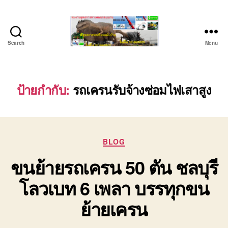
Search
Menu
ชลบุรี
รถ
เครน
ยก
ป้ายกำกับ:
รถเครนรับจ้างซ่อมไฟเสาสูง
ของ
หนัก
ติดต่อ
0818900005,
Categories
0640711613,
BLOG
0800628488
ขนย้ายรถเครน 50 ตัน ชลบุรี
โลวเบท 6 เพลา บรรทุกขน
ย้ายเครน