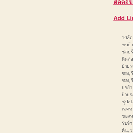
ติดต่อ
ข
Add Li
10ล้
ขนย้า
ชลบุร
ติดต่
ย้ายร
ชลบุร
ชลบุร
ยกย้า
ย้าย
ซุปเป
เขตชล
ของห
รับจ้า
ต้น
,
ร