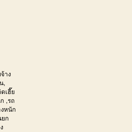
จ้าง
น,
ดเฮี๊ย
ก ,รถ
องหนัก
รนยก
อง