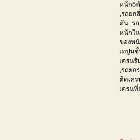
หนัก5ต
,รถยกส
ตัน ,ร
หนักใน
ของหนั
เทปูนช
เครนรั
,รถยกร
ติดเคร
เครนที่