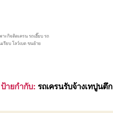
าะกิจติดเครน รถเฮี๊ยบ รถ
นเรียบ โลว์เบด ขนย้าย
ป้ายกำกับ:
รถเครนรับจ้างเทปูนตึก