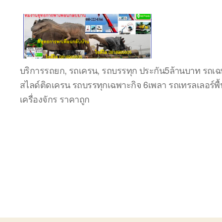
ชลบุรี
บริการรถยก, รถเครน, รถบรรทุก ประกัน5ล้านบาท รถเฉพ
รถ
สไลด์ติดเครน รถบรรทุกเฉพาะกิจ 6เพลา รถเทรลเลอร์พื้
เครน
ยก
เครื่องจักร ราคาถูก
ของ
หนัก
ติดต่อ
0818900005,
0640711613,
0800628488