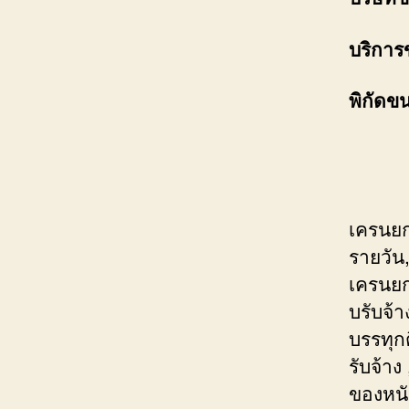
บริการ
พิกัดข
เครนยก
รายวัน,
เครนยกย
บรับจ้
บรรทุก
รับจ้า
ของหนั