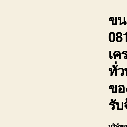
ขนย
08
เคร
ทั่ว
ขอ
รับ
บริษัท