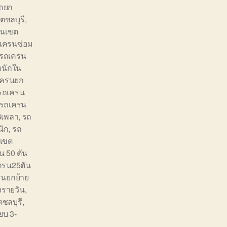
ถยก
ตชลบุรี
,
๋นเขต
เครนซ่อม
รถเครน
หนักใน
เครนยก
รถเครน
รถเครน
6เพลา
,
รถ
นัก
,
รถ
งเขต
น 50 ตัน
ครน25ตัน
รนยกย้าย
ูงรายวัน
,
ตชลบุรี
,
๊ยบ 3-