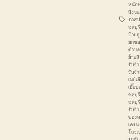
หนัก5
สิ่งข
รถสป
Tags
ชลบุร
ป้ายส
ยกขอ
ตำบ
ย้ายส
รับจ้
รับจ้
เมย์เ
เฮี๊ย
ชลบุร
ชลบุร
รับจ้
ของหน
เครนร
โลวเ
10ตัน