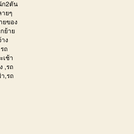
ัก2ตัน
หลายๆ
้ายของ
กย้าย
้าง
,รถ
ะเช้า
ง ,รถ
้า,รถ