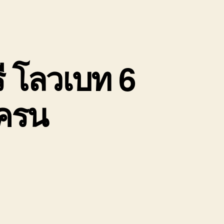
ี โลวเบท 6
เครน