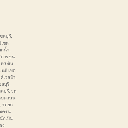
ชลบุรี
,
ม้เขต
ตกน้ำ
,
ริการขน
 50 ตัน
นต์ เขต
ค์เวสป้า
,
ลบุรี
,
บุรี
,
รถ
ถบดถนน
ก
,
รถยก
ดเครน
ักเป้น
อง