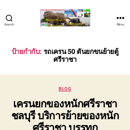
Search
Menu
ชลบุรี
รถ
เครน
ยก
ป้ายกำกับ:
รถเครน 50 ตันยกขนย้ายตู้
ของ
ศรีราชา
หนัก
ติดต่อ
0818900005,
0640711613,
0800628488
Categories
BLOG
เครนยกของหนักศรีราชา
ชลบุรี บริการย้ายของหนัก
ศรีราชา บรรทุก