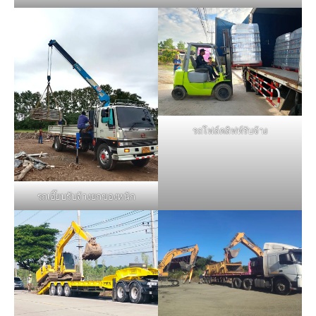
รถโฟล์คลิฟท์รับจ้าง
รถเฮี๊ยบรับจ้างยกของหนัก