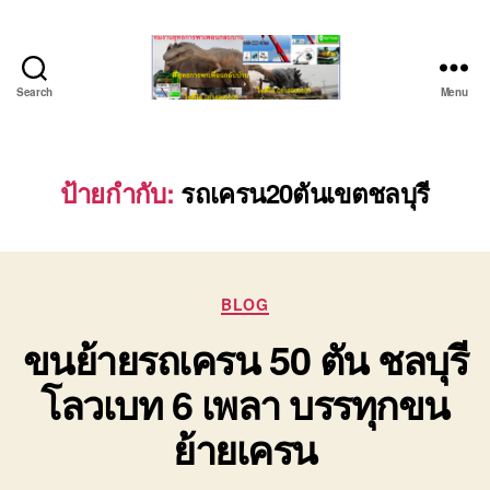
Search
Menu
ชลบุรี
รถ
เครน
ยก
ป้ายกำกับ:
รถเครน20ตันเขตชลบุรี
ของ
หนัก
ติดต่อ
0818900005,
Categories
0640711613,
BLOG
0800628488
ขนย้ายรถเครน 50 ตัน ชลบุรี
โลวเบท 6 เพลา บรรทุกขน
ย้ายเครน