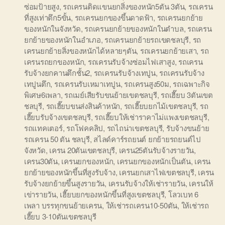
ซ่อมป้ายสูง
,
รถเครนติดแขนยกสิ่งของหนัก5ตัน 3ตัน
,
รถเครน
ที่สูงเท่าตึก5ขั้น
,
รถเครนยกของขึ้นดาดฟ้า
,
รถเครนยกย้าย
ของหนักในจังหวัด
,
รถเครนยกย้ายของหนักในตำบล
,
รถเครน
ยกย้ายของหนักในอำเภอ
,
รถเครนยกย้ายรถเขตชลบุรี
,
รถ
เครนยกย้ายสิ่งของหนักได้หลายๆตัน
,
รถเครนยกย้ายเสา
,
รถ
เครนรถยกของหนัก
,
รถเครนรับจ้างซ่อมไฟเสาสูง
,
รถเครน
รับจ้างยกคานตึกชั้น2
,
รถเครนรับจ้างเทปูน
,
รถเครนรับจ้าง
เทปูนตึก
,
รถเครนรับเหมาเทปูน
,
รถเครนสูง50ม
,
รถเฉพาะกิจ
พิเศษ6เพลา
,
รถเมย์เสียรับขนย้ายเขตชลบุรี
,
รถเฮี๊ยบ 3ตันเขต
ชลบุรี
,
รถเฮี๊ยบขนส่งสินค้าหนัก
,
รถเฮี๊ยบยกไม้เขตชลบุรี
,
รถ
เฮี๊ยบรับจ้างเขตชลบุรี
,
รถเฮี๊ยบให้เช่าราคาไม่แพงเขตชลบุรี
,
รถแทคเตอร์
,
รถโฟคคลิป
,
รถไถน่าเขตชลบุรี
,
รับจ้างขนย้าย
รถเครน 50 ตัน ชลบุรี
,
สไลด์คาร์รถยนต์ ยกย้ายรถยนต์ไป
จังหวัด
,
เครน 20ตันเขตชลบุรี
,
เครน25ตันรับจ้างรายวัน
,
เครน30ตัน
,
เครนยกของหนัก
,
เครนยกของหนักเป็นตัน
,
เครน
ยกย้ายของหนักขึ้นที่สูงรับจ้าง
,
เครนยกเสาไฟเขตชลบุรี
,
เครน
รับจ้างยกย้ายขึ้นสูงรายวัน
,
เครนรับจ้างให้เช่ารายวัน
,
เครนให้
เข่ารายวัน
,
เฮี๊ยบยกของหนักขึ้นที่สูงเขตชลบุรี
,
โลวเบท 6
เพลา บรรทุกขนย้ายเครน
,
ให้เช่ารถเครน10-50ตัน
,
ให้เช่ารถ
เฮี๊ยบ 3-10ตันเขตชลบุรี