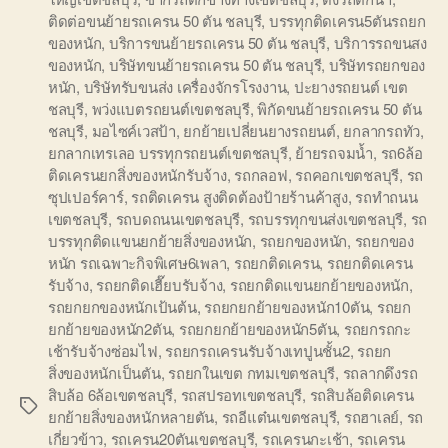
ติดต่อขนย้ายรถเครน 50 ตัน ชลบุรี
,
บรรทุกติดเครน5ตันรถยก
ของหนัก
,
บริการขนย้ายรถเครน 50 ตัน ชลบุรี
,
บริการรถขนสง
ของหนัก
,
บริษัทขนย้ายรถเครน 50 ตัน ชลบุรี
,
บริษัทรถยกของ
หนัก
,
บริษัทรับขนส่ง เครื่องจักรโรงงาน
,
ปะยางรถยนต์ เขต
ชลบุรี
,
พว่งแบตรถยนต์เขตชลบุรี
,
พิกัดขนย้ายรถเครน 50 ตัน
ชลบุรี
,
มอไซค์เวสป้า
,
ยกย้ายเปลี่ยนยางรถยนต์
,
ยกลากรถทัว
,
ยกลากเทรเลอ บรรทุกรถยนต์เขตชลบุรี
,
ย้ายรถจมน้ำ
,
รถ6ล้อ
ติดเครนยกสิ่งของหนักรับจ้าง
,
รถกลอฟ
,
รถคอกเขตชลบุรี
,
รถ
ซุปเปอร์คาร์
,
รถติดเครน สูงติดต้องป้ายร้านค้าสูง
,
รถทำถนน
เขตชลบุรี
,
รถบดถนนเขตชลบุรี
,
รถบรรทุกขนส่งเขตชลบุรี
,
รถ
บรรทุกติดแขนยกย้ายสิ่งของหนัก
,
รถยกของหนัก
,
รถยกของ
หนัก รถเฉพาะกิจพิเศษ6เพลา
,
รถยกติดเครน
,
รถยกติดเครน
รับจ้าง
,
รถยกติดเฮี๊ยบรับจ้าง
,
รถยกติดแขนยกย้ายของหนัก
,
รถยกยกของหนักเป้นต้น
,
รถยกยกย้ายของหนัก10ตัน
,
รถยก
ยกย้ายของหนัก2ตัน
,
รถยกยกย้ายของหนัก5ตัน
,
รถยกรถกะ
เช้ารับจ้างซ่อมไฟ
,
รถยกรถเครนรับจ้างเทปูนชั้น2
,
รถยก
สิ่งของหนักเป็นตัน
,
รถยกในเขต กทมเขตชลบุรี
,
รถลากดึงรถ
สิบล้อ 6ล้อเขตชลบุรี
,
รถสปรอทเขตชลบุรี
,
รถสิบล้อติดเครน
Tags
ยกย้ายสิ่งของหนักหลายตัน
,
รถอีแต๋นเขตชลบุรี
,
รถฮาเลย์
,
รถ
เกี่ยวข้าว
,
รถเครน20ตันเขตชลบุรี
,
รถเครนกะเช้า
,
รถเครน