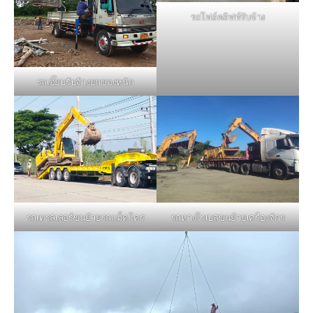
รถโฟล์คลิฟท์รับจ้าง
รถเฮี๊ยบรับจ้างยกของหนัก
รถหางโรเบสขนย้ายเครื่องจักร
รถเทรลเลอร์ขนย้ายรถแม็คโคร