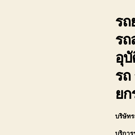
รถย
รถส
อุบ
รถ
ยก
บริษัท
ร
บริการ