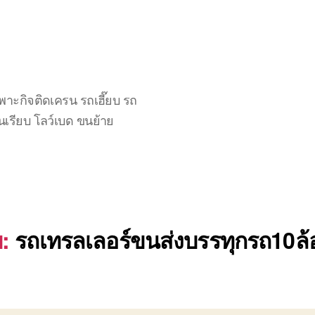
าะกิจติดเครน รถเฮี๊ยบ รถ
นเรียบ โลว์เบด ขนย้าย
:
รถเทรลเลอร์ขนส่งบรรทุกรถ10ล้อ 