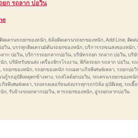
ถยก รถลาก บ่อวิน
ne
อติดเครนรถยกของหนัก
,
6ล้อติดเครนรถยกของหนัก
,
Add Line
,
ติดต
่อวิน
,
บรรทุกติดเครน5ตันรถยกของหนัก
,
บริการรถขนสงของหนัก
,
ลาก บ่อวิน
,
บริการรถยกลากบ่อวิน
,
บริษัทรถยก รถลาก บ่อวิน
,
บริษ
นัก
,
บริษัทรับขนส่ง เครื่องจักรโรงงาน
,
พิกัดรถยก รถลาก บ่อวิน
,
รถ
น
,
รถยกของหนัก
,
รถยกของหนัก รถเฉพาะกิจพิเศษ6เพลา
,
รถยกบ่อวิ
นกู้รถอุบัติเหตุตกข้างทาง
,
รถสไลด์ยกบ่อวิน
,
รถเครนรถยกของหนั
ะกิจพิเศษ6เพลา
,
รถเทรลเลอร์ขนส่งบรรทุกรถ10ล้อ อุบัติเหตุ
,
รถเฮี๊
นัก
,
รับจ้างรถยกลากบ่อวิน
,
หารถยกของหนัก
,
อู่รถยกลากบ่อวิน