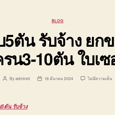
Categories
BLOG
ยบ5ตัน รับจ้าง ยก
ครน3-10ตัน ใบเซอ
บ
By
adminrd
18 มีนาคม 2024
ไม่มีความเห็น
Post
Post
ร
author
date
เฮ
ร
ย
บ5ตัน รับจ้าง
ข