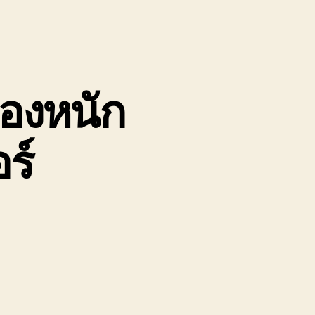
ของหนัก
ร์
น
ถ
ี๊ยบ5ตัน
ับจ้าง
ก
อง