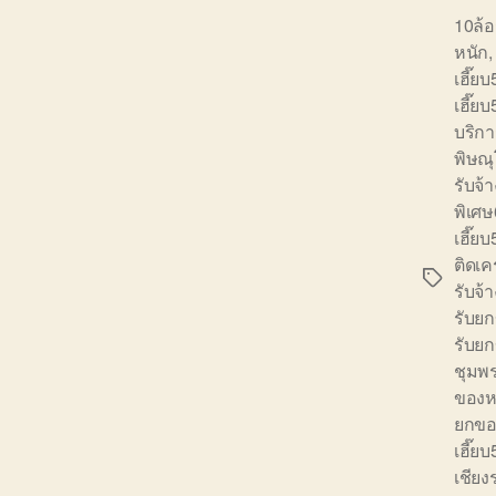
10ล้อ
หนัก
เฮี๊ยบ
เฮี๊ยบ
บริก
พิษณ
รับจ้า
พิเศ
เฮี๊ยบ
ติดเค
Tags
รับจ้
รับย
รับยก
ชุมพ
ของห
ยกขอ
เฮี๊ยบ
เชีย