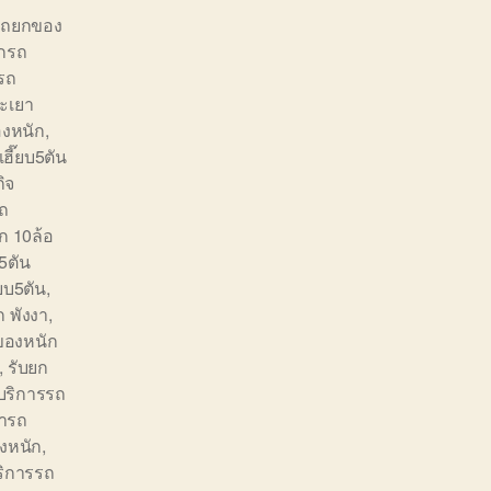
รถยกของ
กรถ
รถ
ะเยา
องหนัก
,
ฮี๊ยบ5ตัน
ิจ
ถ
ก 10ล้อ
บ5ตัน
๊ยบ5ตัน
,
 พังงา
,
ของหนัก
,
รับยก
บริการรถ
ารถ
งหนัก
,
ริการรถ