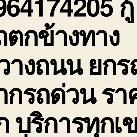
964174205 กู้
ถตกข้างทาง
วางถนน ยกร
ากรถด่วน รา
ูก บริการทุกเ