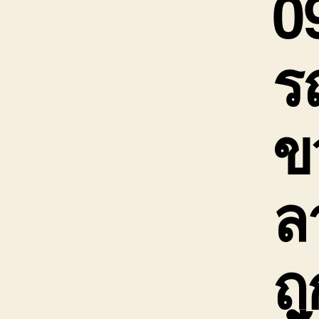
0
ร
ข
ล
ถ