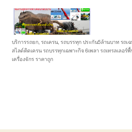
ชลบุรี
บริการรถยก, รถเครน, รถบรรทุก ประกัน5ล้านบาท รถเฉพ
รถ
สไลด์ติดเครน รถบรรทุกเฉพาะกิจ 6เพลา รถเทรลเลอร์พื้
เครน
ยก
เครื่องจักร ราคาถูก
ของ
หนัก
ติดต่อ
0818900005,
0640711613,
0800628488