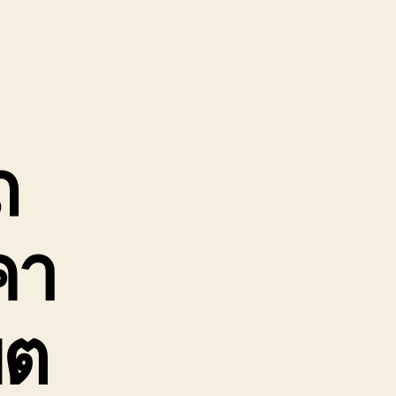
ถ
คา
ขต