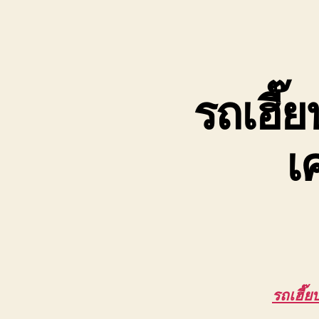
รถเฮี๊
เ
รถเฮี๊ย