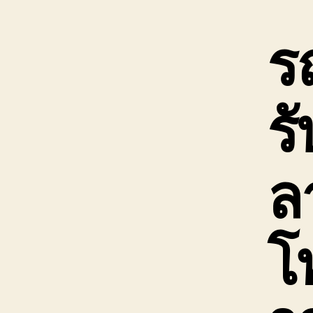
ร
รั
ลา
โ