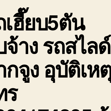
ห
เ
ถเฮี๊ยบ5ตัน
1
ใ
เ
บจ้าง
รถสไลด์
กจูง อุบัติเหต
ทร