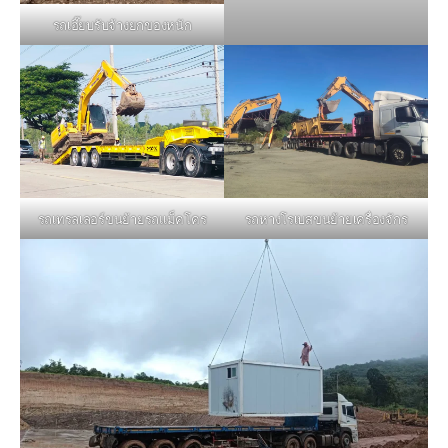
รถเฮี๊ยบรับจ้างยกของหนัก
รถหางโรเบสขนย้ายเครื่องจักร
รถเทรลเลอร์ขนย้ายรถแม็คโคร