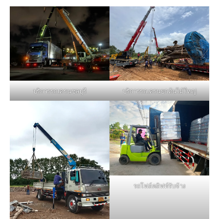
บริการรถเครนชลบุรี
บริการรถเครนยกต้นไม้ใหญ่
รถโฟล์คลิฟท์รับจ้าง