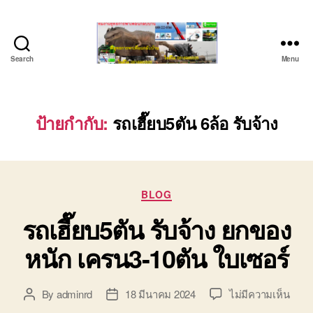
Search
Menu
ชลบุรี
รถ
เครน
ยก
ป้ายกำกับ:
รถเฮี๊ยบ5ตัน 6ล้อ รับจ้าง
ของ
หนัก
ติดต่อ
0818900005,
Categories
0640711613,
BLOG
0800628488
รถเฮี๊ยบ5ตัน รับจ้าง ยกของ
หนัก เครน3-10ตัน ใบเซอร์
บน
By
adminrd
18 มีนาคม 2024
ไม่มีความเห็น
Post
Post
รถ
author
date