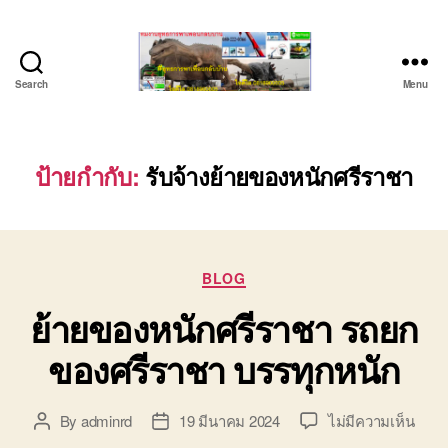
Search
Menu
ชลบุรี
รถ
เครน
ยก
ป้ายกำกับ:
รับจ้างย้ายของหนักศรีราชา
ของ
หนัก
ติดต่อ
0818900005,
Categories
0640711613,
BLOG
0800628488
ย้ายของหนักศรีราชา รถยก
ของศรีราชา บรรทุกหนัก
บน
By
adminrd
19 มีนาคม 2024
ไม่มีความเห็น
Post
Post
ย้าย
author
date