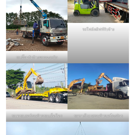
รถโฟล์คลิฟท์รับจ้าง
รถเฮี๊ยบรับจ้างยกของหนัก
รถหางโรเบสขนย้ายเครื่องจักร
รถเทรลเลอร์ขนย้ายรถแม็คโคร