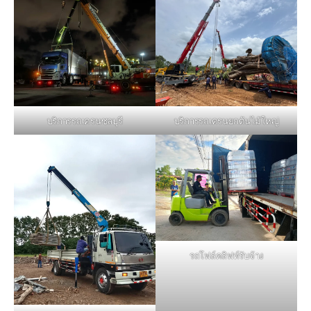
บริการรถเครนชลบุรี
บริการรถเครนยกต้นไม้ใหญ่
รถโฟล์คลิฟท์รับจ้าง