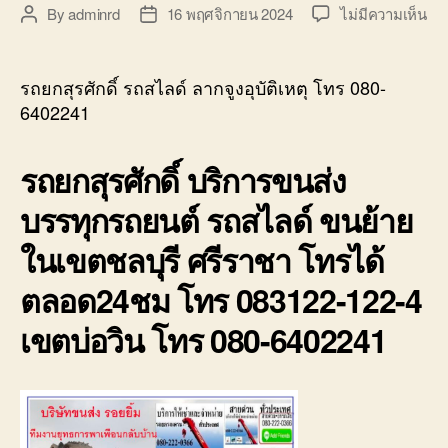
บน
By
adminrd
16 พฤศจิกายน 2024
ไม่มีความเห็น
Post
Post
รถ
author
date
ยก
สุรศ
รถยกสุรศักดิ์ รถสไลด์ ลากจูงอุบัติเหตุ โทร 080-
รถ
6402241
สไล
ลา
จูง
รถยกสุรศักดิ์ บริการขนส่ง
อุบั
บรรทุกรถยนต์ รถสไลด์ ขนย้าย
โท
080
ในเขตชลบุรี ศรีราชา โทรได้
64
ตลอด24ชม โทร 083122-122-4
เขตบ่อวิน โทร 080-6402241