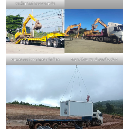
รถเฮี๊ยบรับจ้างยกของหนัก
รถหางโรเบสขนย้ายเครื่องจักร
รถเทรลเลอร์ขนย้ายรถแม็คโคร