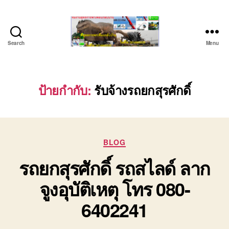
Search
Menu
ชลบุรี
รถ
เครน
ยก
ป้ายกำกับ:
รับจ้างรถยกสุรศักดิ์
ของ
หนัก
ติดต่อ
0818900005,
Categories
0640711613,
BLOG
0800628488
รถยกสุรศักดิ์ รถสไลด์ ลาก
จูงอุบัติเหตุ โทร 080-
6402241