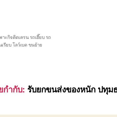
าะกิจติดเครน รถเฮี๊ยบ รถ
นเรียบ โลว์เบด ขนย้าย
ยกำกับ:
รับยกขนส่งของหนัก ปทุมธ