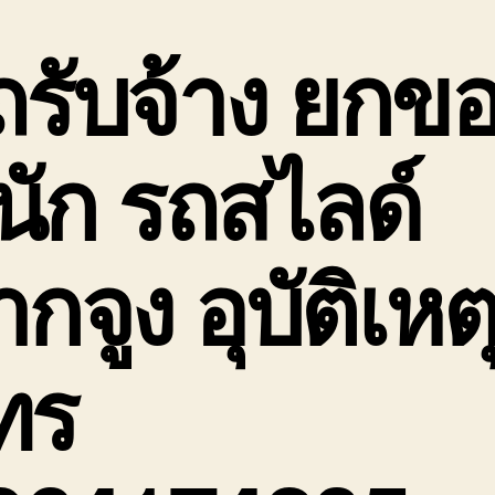
1
ต
ถรับจ้าง ยกข
เ
ร
เฮ
3
นัก
รถสไลด์
5
กจูง อุบัติเหต
ทร