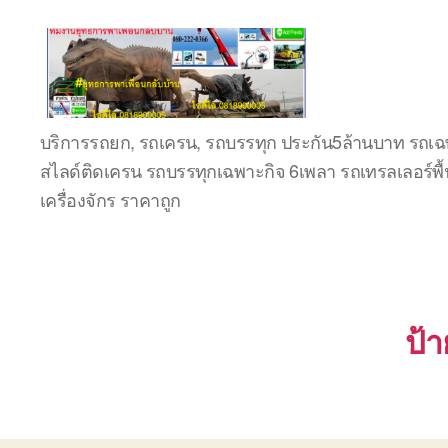
ชลบุรี
บริการรถยก, รถเครน, รถบรรทุก ประกัน5ล้านบาท รถเฉพ
รถ
สไลด์ติดเครน รถบรรทุกเฉพาะกิจ 6เพลา รถเทรลเลอร์พื้
เครน
ยก
เครื่องจักร ราคาถูก
ของ
หนัก
ติดต่อ
0818900005,
0640711613,
0800628488
ป้า