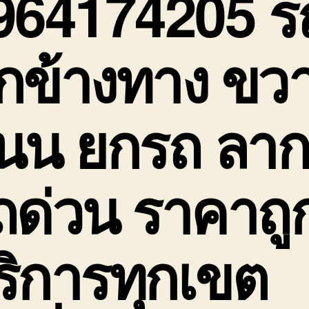
964174205 ร
กข้างทาง ขว
นน ยกรถ ลา
ถด่วน ราคาถู
ริการทุกเขต