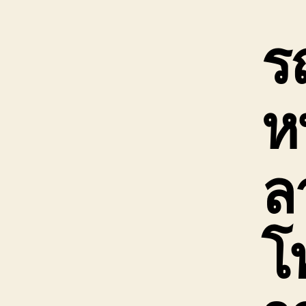
ร
ห
ลา
โ