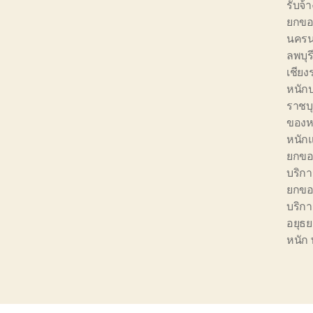
รับจ
ยกขอ
นคร
ลพบุร
เชีย
หนักป
ราชบุ
ของห
หนักแ
ยกขอ
บริก
ยกขอ
บริก
อยุธ
หนัก