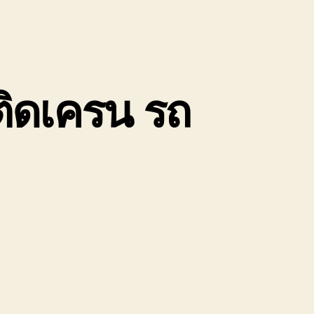
ติดเครน รถ
น
ถ
ับจ้าง
ก
อง
นัก