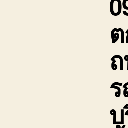
0
ต
ถ
ร
บ