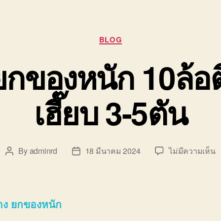
Categories
BLOG
 ยกของหนัก 10ล้อ
เฮี๊ยบ 3-5ตัน
บ
By
adminrd
18 มีนาคม 2024
ไม่มีความเห็น
Post
Post
ร
author
date
ร
ย
ข
้าง ยกของหนัก
ห