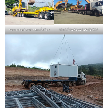
รถหางโรเบสขนย้ายเครื่องจักร
รถเทรลเลอร์ขนย้ายรถแม็คโคร