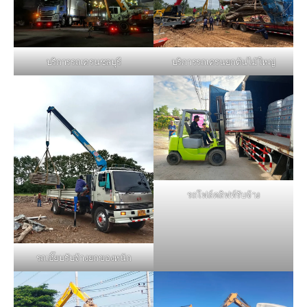
บริการรถเครนชลบุรี
บริการรถเครนยกต้นไม้ใหญ่
รถโฟล์คลิฟท์รับจ้าง
รถเฮี๊ยบรับจ้างยกของหนัก