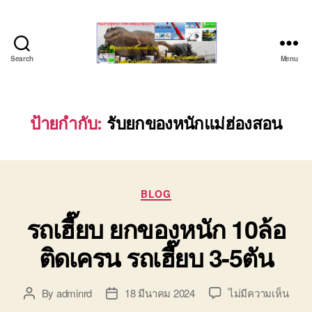
Search
Menu
ชลบุรี
รถ
เครน
ยก
ป้ายกำกับ:
รับยกของหนักแม่ฮ่องสอน
ของ
หนัก
ติดต่อ
0818900005,
Categories
0640711613,
BLOG
0800628488
รถเฮี๊ยบ ยกของหนัก 10ล้อ
ติดเครน รถเฮี๊ยบ 3-5ตัน
บน
By
adminrd
18 มีนาคม 2024
ไม่มีความเห็น
Post
Post
รถ
author
date