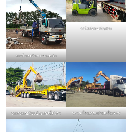
รถโฟล์คลิฟท์รับจ้าง
รถเฮี๊ยบรับจ้างยกของหนัก
รถหางโรเบสขนย้ายเครื่องจักร
รถเทรลเลอร์ขนย้ายรถแม็คโคร