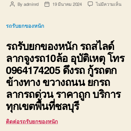
บน
By
adminrd
19 มีนาคม 2024
ไม่มีความเห็น
Post
Post
รถ
author
date
รับ
ยก
รถรับยกของหนัก
ของ
หนัก
รถรับยกของหนัก
รถสไลด์
10ล้อ
บรรท
ลากจูงรถ10ล้อ อุบัติเหตุ โทร
ติด
เครน
0964174205 ดึงรถ กู้รถตก
รถ
เฮี๊ยบ
ข้างทาง ขวางถนน ยกรถ
3-
5ตัน
ลากรถด่วน ราคาถูก บริการ
ทุกเขตพื้นที่ชลบุรี
ติดต่อรถรับยกของหนัก