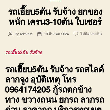
รถเฮี๊ยบ5ตัน รับจ้าง ยกของ
หนัก เครน3-10ตัน ใบเซอร์
บน
By
adminrd
18 มีนาคม 2024
ไม่มีความเห็น
Post
Post
รถ
author
date
เฮี๊ย
รับจ้
รถเฮี๊ยบ5ตัน รับจ้าง
ยก
ของ
รถเฮี๊ยบ5ตัน รับจ้าง
รถสไลด์
หนัก
เครน
ลากจูง อุบัติเหตุ โทร
10ตั
ใบ
0964174205 กู้รถตกข้าง
เซอร์
ทาง ขวางถนน ยกรถ ลากรถ
ด่วน ราคาถูก บริการทุกเขต