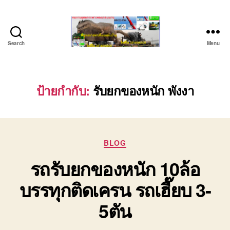
Search
Menu
ชลบุรี
รถ
เครน
ยก
ป้ายกำกับ:
รับยกของหนัก พังงา
ของ
หนัก
ติดต่อ
0818900005,
Categories
0640711613,
BLOG
0800628488
รถรับยกของหนัก 10ล้อ
บรรทุกติดเครน รถเฮี๊ยบ 3-
5ตัน