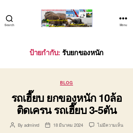
Search
Menu
ชลบุรี
รถ
เครน
ยก
ป้ายกำกับ:
รับยกของหนัก
ของ
หนัก
ติดต่อ
0818900005,
Categories
0640711613,
BLOG
0800628488
รถเฮี๊ยบ ยกของหนัก 10ล้อ
ติดเครน รถเฮี๊ยบ 3-5ตัน
บน
By
adminrd
18 มีนาคม 2024
ไม่มีความเห็น
Post
Post
รถ
author
date