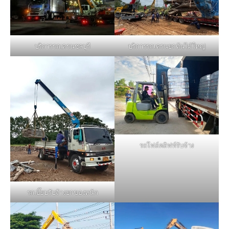
บริการรถเครนชลบุรี
บริการรถเครนยกต้นไม้ใหญ่
รถโฟล์คลิฟท์รับจ้าง
รถเฮี๊ยบรับจ้างยกของหนัก