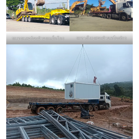
รถหางโรเบสขนย้ายเครื่องจักร
รถเทรลเลอร์ขนย้ายรถแม็คโคร