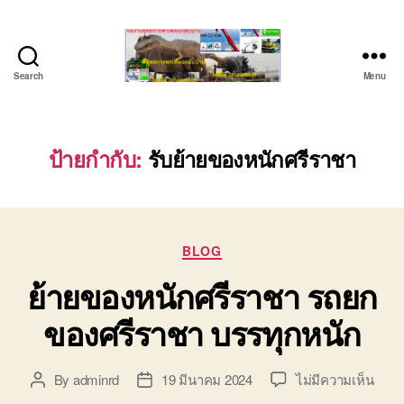
Search
Menu
ชลบุรี
รถ
เครน
ยก
ป้ายกำกับ:
รับย้ายของหนักศรีราชา
ของ
หนัก
ติดต่อ
0818900005,
Categories
0640711613,
BLOG
0800628488
ย้ายของหนักศรีราชา รถยก
ของศรีราชา บรรทุกหนัก
บน
By
adminrd
19 มีนาคม 2024
ไม่มีความเห็น
Post
Post
ย้าย
author
date