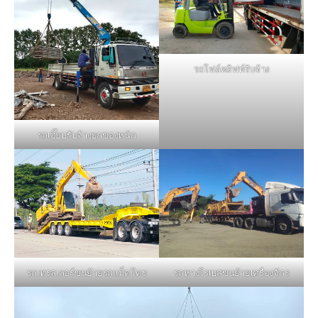
รถโฟล์คลิฟท์รับจ้าง
รถเฮี๊ยบรับจ้างยกของหนัก
รถหางโรเบสขนย้ายเครื่องจักร
รถเทรลเลอร์ขนย้ายรถแม็คโคร