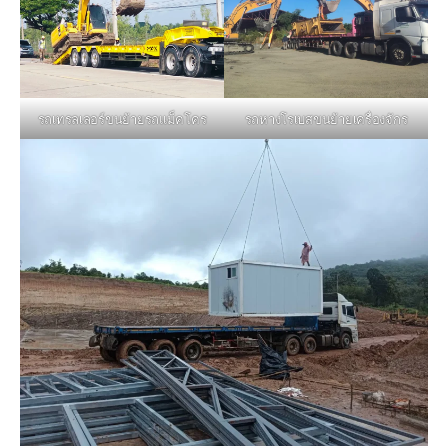
รถหางโรเบสขนย้ายเครื่องจักร
รถเทรลเลอร์ขนย้ายรถแม็คโคร