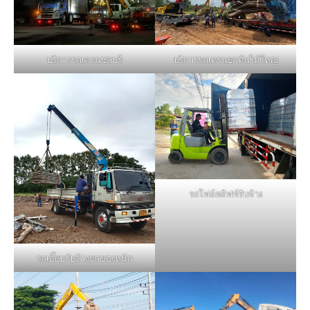
บริการรถเครนชลบุรี
บริการรถเครนยกต้นไม้ใหญ่
รถโฟล์คลิฟท์รับจ้าง
รถเฮี๊ยบรับจ้างยกของหนัก