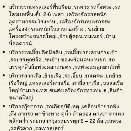
บริการรถเทรลเลอร์พื้นเรียบ ,รถพ่วง รถกึ่งพ่วง ,รถ
โลวเบทพื้นเตี้ย 2-6 เพลา ,เครื่องจักรกลหนัก
อุตสาหกรรมโรงงาน , เครื่องจักรเกษตรกรรม
,เครื่องจักรกลหนักในงานก่อสร้าง , ขนย้าย
โครงสร้างขนาดใหญ่ ,ย้ายตู้คอนเทนเนอร์ ,บ้าน
น็อคดาวน์
บริการรถเฮี๊ยบติดมือคีบ ,รถเฮี๊ยบรถเครนกระเช้า
,รถบรรทุก6ล้อ ,ขนย้ายของพร้อมคนงานยก ,รถ
บรรทุกสิบล้อพ่วงคอกเกษตร ,รถพ่วงแม่ลูกยกดัมพ์
บริการลากเรือ ,ย้ายเรือ ,รถเฮี๊ยบ ,รถเครน ,ยกย้าย
เรือใหญ่ ,เทรลเลอร์ลากเรือ ,สาลี่ลากเรือ ,ขนส่งเรือ
ใหญ่ข้ามประเทศ ,ขนส่งเครื่องจักรทางทะเล ,สินค้า
ขนาดใหญ่
บริการกู้ซากรถ ,รถเกิดอุบัติเหตุ ,เคลื่อนย้ายรถพัง
,ดึง ลากรถ ตกข้างทาง คูน้ำ ลำคลอง ตกเขา ตกเหว
พลิกคว่ำ รถยกลากจูงรถบรรทุก 6 – 22 ล้อ ,รถพ่วง
,รถหัวลาก ,รถเทรลเลอร์