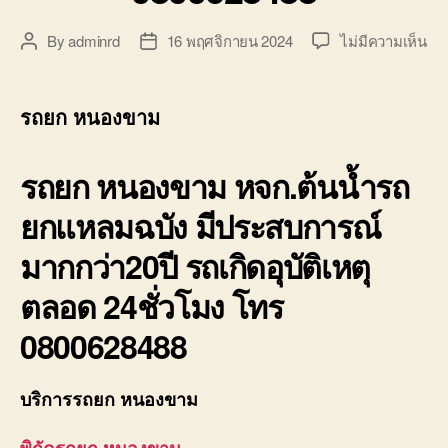
บน
By
adminrd
16 พฤศจิกายน 2024
ไม่มีความเห็น
Post
Post
รถ
author
date
หน
ขา
รถยก หนองขาม
รถ
สไล
ลา
รถยก หนองขาม หจก.ต้นน้ำรถ
จูง
ยกแหลมฉบัง มีประสบการณ์
รถ1
อุบั
มากกว่า20ปี รถเกิดอุบัติเหตุ
โท
08
ตลอด 24ชั่วโมง โทร
0800628488
บริการรถยก หนองขาม
พิกัดรถยก หนองขาม