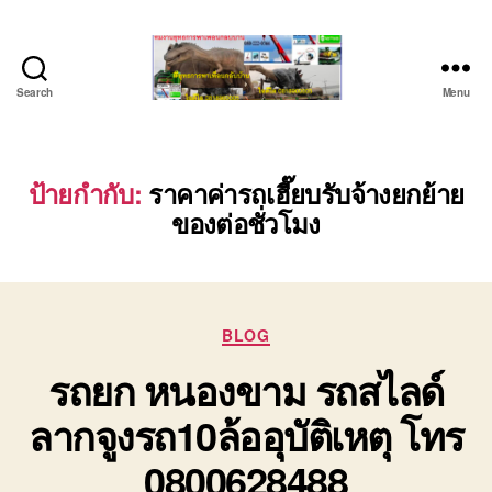
Search
Menu
ชลบุรี
รถ
เครน
ยก
ป้ายกำกับ:
ราคาค่ารถเฮี๊ยบรับจ้างยกย้าย
ของ
ของต่อชั่วโมง
หนัก
ติดต่อ
0818900005,
0640711613,
0800628488
Categories
BLOG
รถยก หนองขาม รถสไลด์
ลากจูงรถ10ล้ออุบัติเหตุ โทร
0800628488