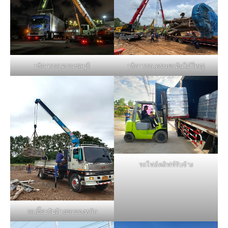
บริการรถเครนชลบุรี
บริการรถเครนยกต้นไม้ใหญ่
รถโฟล์คลิฟท์รับจ้าง
รถเฮี๊ยบรับจ้างยกของหนัก