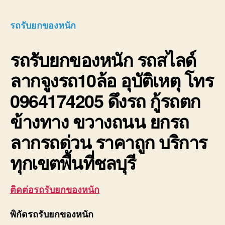
รับ
ยก
รถรับยกของหนัก
ของ
หนัก
รถรับยกของหนัก
รถสไลด์
10ล้อ
บรรท
ลากจูงรถ10ล้อ อุบัติเหตุ โทร
ติด
เครน
0964174205 ดึงรถ กู้รถตก
รถ
เฮี๊ยบ
ข้างทาง ขวางถนน ยกรถ
3-
5ตัน
ลากรถด่วน ราคาถูก บริการ
ทุกเขตพื้นที่ชลบุรี
ติดต่อรถรับยกของหนัก
พิกัดรถรับยกของหนัก