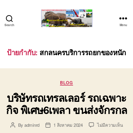
Search
Menu
ชลบุรี
รถ
เครน
ยก
ป้ายกำกับ:
สกลนครบริการรถยกของหนัก
ของ
หนัก
ติดต่อ
0818900005,
Categories
0640711613,
BLOG
0800628488
บริษัทรถเทรลเลอร์ รถเฉพาะ
กิจ พิเศษ6เพลา ขนส่งจักรกล
บน
By
adminrd
1 สิงหาคม 2024
ไม่มีความเห็น
Post
Post
บริษั
author
date