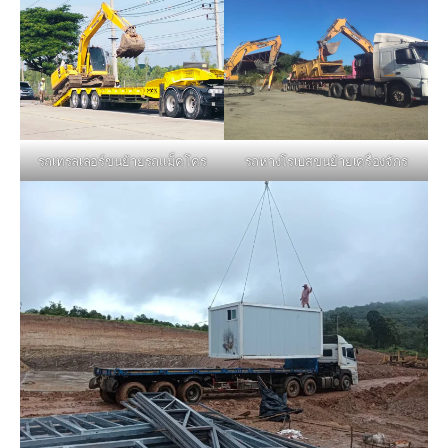
รถหางโรเบสขนย้ายเครื่องจักร
รถเทรลเลอร์ขนย้ายรถแม็คโคร