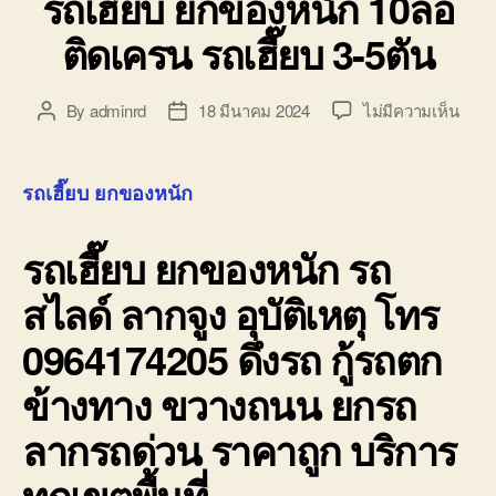
รถเฮี๊ยบ ยกของหนัก 10ล้อ
ติดเครน รถเฮี๊ยบ 3-5ตัน
บน
By
adminrd
18 มีนาคม 2024
ไม่มีความเห็น
Post
Post
รถ
author
date
เฮี๊ยบ
ยก
รถเฮี๊ยบ ยกของหนัก
ของ
หนัก
รถเฮี๊ยบ ยกของหนัก
รถ
10ล้อ
ติด
สไลด์ ลากจูง อุบัติเหตุ โทร
เครน
รถ
0964174205 ดึงรถ กู้รถตก
เฮี๊ยบ
3-
ข้างทาง ขวางถนน ยกรถ
5ตัน
ลากรถด่วน ราคาถูก บริการ
ทุกเขตพื้นที่