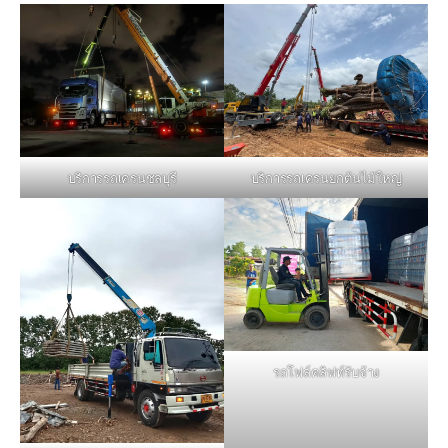
บริการรถเครนชลบุรี
บริการรถเครนยกต้นไม้ใหญ่
รถโฟล์คลิฟท์รับจ้าง