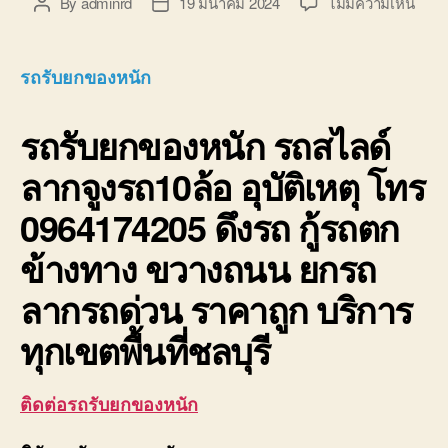
บน
By
adminrd
19 มีนาคม 2024
ไม่มีความเห็น
Post
Post
รถ
author
date
รับ
ยก
รถรับยกของหนัก
ของ
หนัก
รถรับยกของหนัก
รถสไลด์
10ล้อ
บรรท
ลากจูงรถ10ล้อ อุบัติเหตุ โทร
ติด
เครน
0964174205 ดึงรถ กู้รถตก
รถ
เฮี๊ยบ
ข้างทาง ขวางถนน ยกรถ
3-
5ตัน
ลากรถด่วน ราคาถูก บริการ
ทุกเขตพื้นที่ชลบุรี
ติดต่อรถรับยกของหนัก