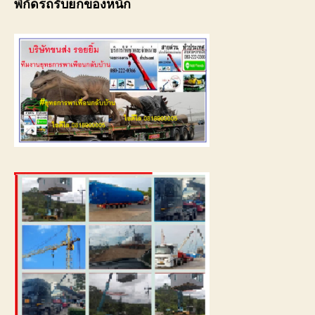
พิกัดรถรับยกของหนัก