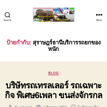
Search
Menu
ชลบุรี
รถ
เครน
ยก
ป้ายกำกับ:
สุราษฎร์ธานีบริการรถยกของ
ของ
หนัก
หนัก
ติดต่อ
0818900005,
0640711613,
0800628488
Categories
BLOG
บริษัทรถเทรลเลอร์ รถเฉพาะ
กิจ พิเศษ6เพลา ขนส่งจักรกล
บน
By
adminrd
1 สิงหาคม 2024
ไม่มีความเห็น