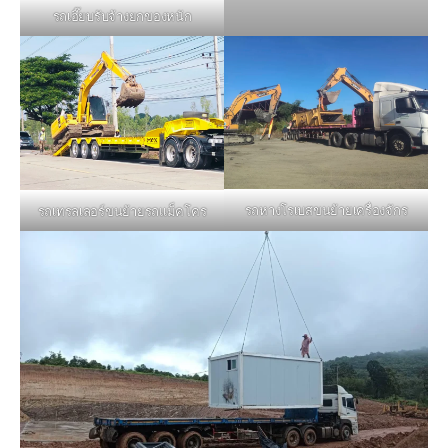
รถเฮี๊ยบรับจ้างยกของหนัก
รถหางโรเบสขนย้ายเครื่องจักร
รถเทรลเลอร์ขนย้ายรถแม็คโคร