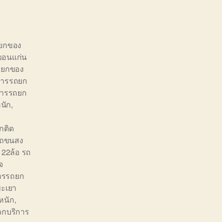
ถยกของ
ขอนแก่น
ถยกของ
การรถยก
การรถยก
นัก
,
,
กติด
รถขนสง
 22ล้อ รถ
จ
ารรถยก
ะเยา
หนัก
,
ลกบริการ