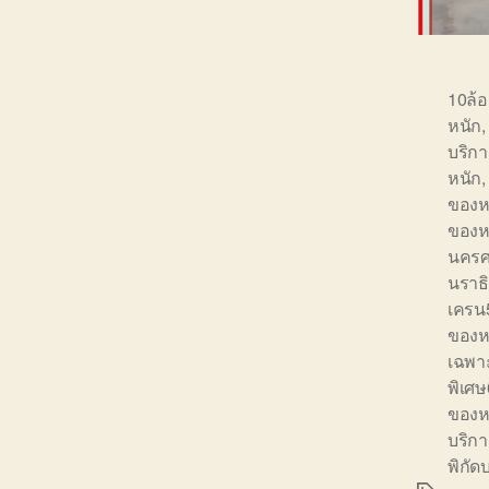
10ล้
หนัก
บริก
หนัก
ของห
ของห
นครศ
นราธ
เครน
ของห
เฉพา
พิเศ
ของห
บริก
พิกัด