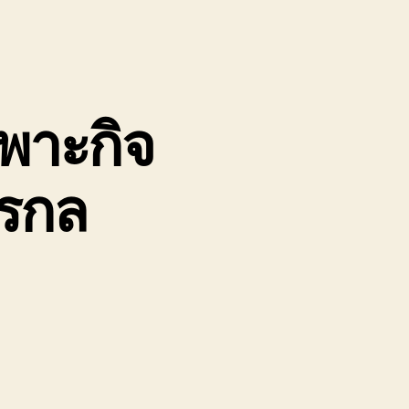
ฉพาะกิจ
กรกล
น
ิษัท
ถ
ทรล
ลอ