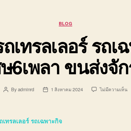
Categories
BLOG
รถเทรลเลอร์ รถเ
ศษ6เพลา ขนส่งจั
บ
By
adminrd
1 สิงหาคม 2024
ไม่มีความเห็น
Post
Post
บร
author
date
ร
เ
เ
รถเทรลเลอร์ รถเฉพาะกิจ
ร์