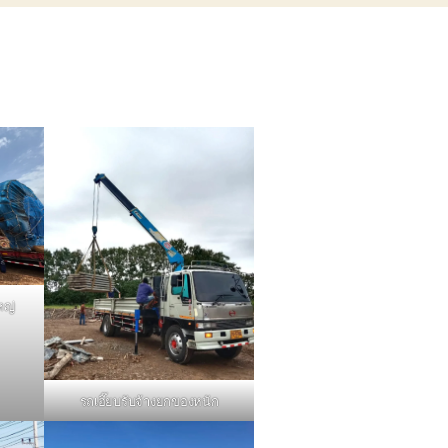
หญ่
รถเฮี๊ยบรับจ้างยกของหนัก