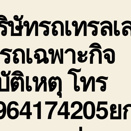
ร
เ
ริษัทรถเทรลเ
กิ
พ
ข
จ
์ รถเฉพาะกิจ
ก
บัติเหตุ โทร
964174205ย