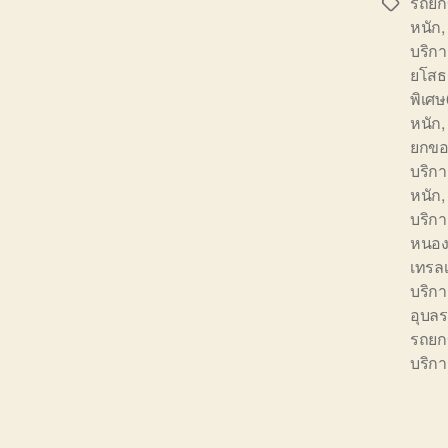
รถยก
Tags
หนัก
บริก
ยโสธ
พิเศ
หนัก
ยกขอ
บริก
หนัก
บริก
หนอง
เทรลเ
บริก
อุบล
รถยก
บริก