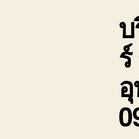
บ
ร
อุ
0