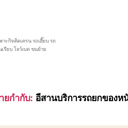
าะกิจติดเครน รถเฮี๊ยบ รถ
นเรียบ โลว์เบด ขนย้าย
้ายกำกับ:
อีสานบริการรถยกของหน