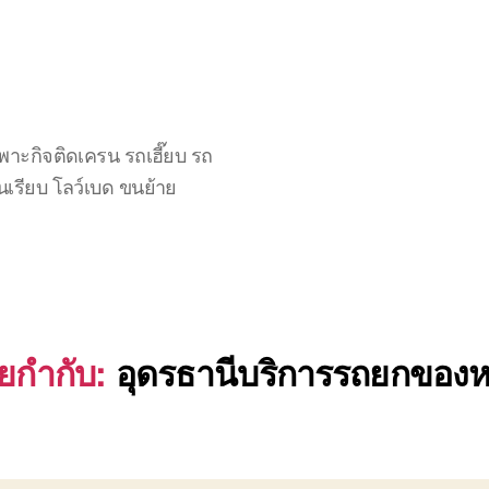
าะกิจติดเครน รถเฮี๊ยบ รถ
นเรียบ โลว์เบด ขนย้าย
ายกำกับ:
อุดรธานีบริการรถยกของห