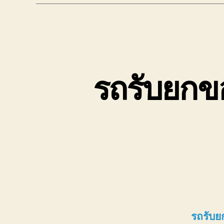
รถรับยกข
รถรับย