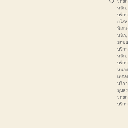
รถยก
Tags
หนัก
บริก
ยโสธ
พิเศ
หนัก
ยกขอ
บริก
หนัก
บริก
หนอง
เทรลเ
บริก
อุบล
รถยก
บริก