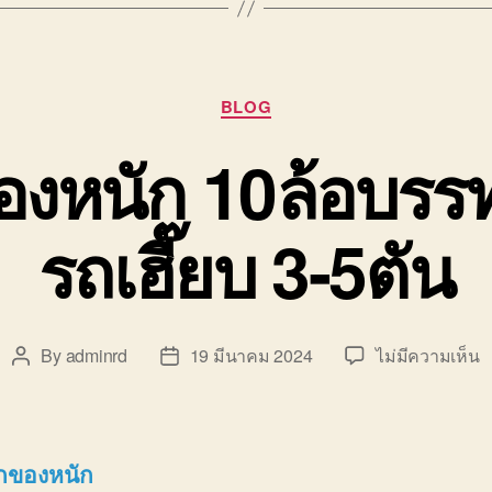
Categories
BLOG
องหนัก 10ล้อบรรท
รถเฮี๊ยบ 3-5ตัน
บ
By
adminrd
19 มีนาคม 2024
ไม่มีความเห็น
Post
Post
ร
author
date
รั
ย
ข
กของหนัก
ห