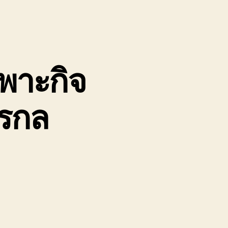
ฉพาะกิจ
กรกล
น
ิษัท
ถ
ทรล
ลอ