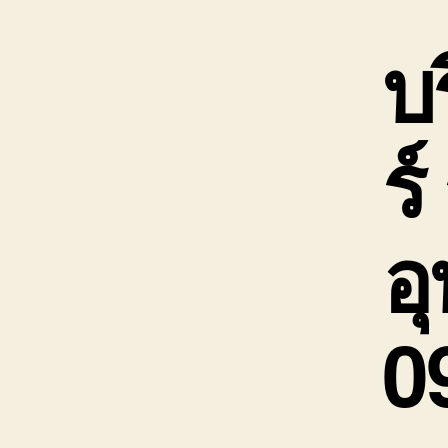
บ
ร
อุ
0