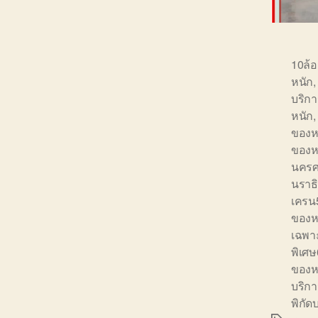
10ล้
หนัก
บริก
หนัก
ของห
ของห
นครศ
นราธ
เครน
ของห
เฉพา
พิเศ
ของห
บริก
พิกัด