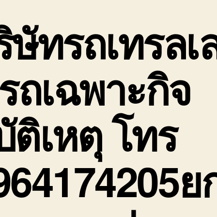
ร
เ
ริษัทรถเทรลเ
กิ
พ
ข
จ
์ รถเฉพาะกิจ
ก
บัติเหตุ โทร
964174205ย