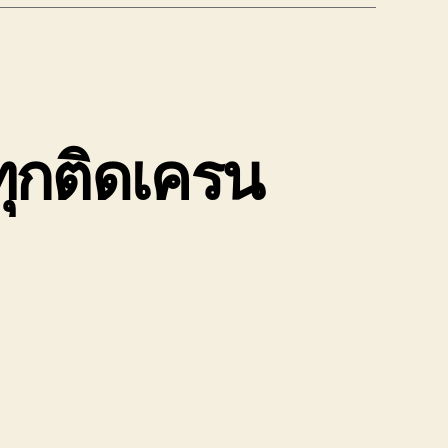
ุกติดเครน
น
ถ
บ
ก
อง
นัก