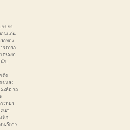
ถยกของ
ขอนแก่น
ถยกของ
การรถยก
การรถยก
นัก
,
,
กติด
รถขนสง
 22ล้อ รถ
จ
ารรถยก
ะเยา
หนัก
,
ลกบริการ