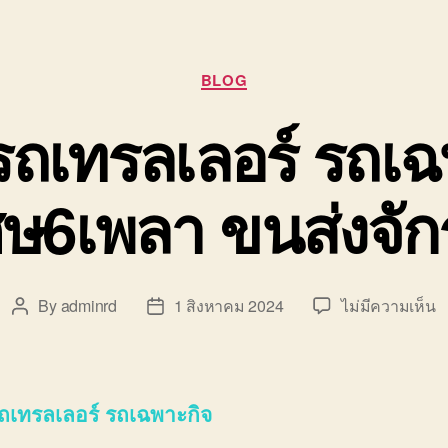
Categories
BLOG
รถเทรลเลอร์ รถเ
ศษ6เพลา ขนส่งจั
บ
By
adminrd
1 สิงหาคม 2024
ไม่มีความเห็น
Post
Post
บร
author
date
ร
เ
เ
รถเทรลเลอร์ รถเฉพาะกิจ
ร์