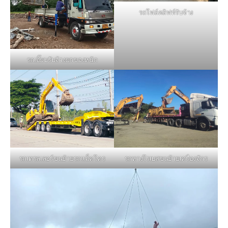
รถโฟล์คลิฟท์รับจ้าง
รถเฮี๊ยบรับจ้างยกของหนัก
รถหางโรเบสขนย้ายเครื่องจักร
รถเทรลเลอร์ขนย้ายรถแม็คโคร