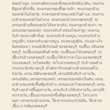
ซ่อมป้ายสูง
,
รถเครนติดแขนยกสิ่งของหนัก5ตัน 3ตัน
,
รถเครน
ที่สูงเท่าตึก5ขั้น
,
รถเครนยกของขึ้นดาดฟ้า
,
รถเครนยกย้าย
ของหนักในจังหวัด
,
รถเครนยกย้ายของหนักในตำบล
,
รถเครน
ยกย้ายของหนักในอำเภอ
,
รถเครนยกย้ายรถเขตชลบุรี
,
รถ
เครนยกย้ายสิ่งของหนักได้หลายๆตัน
,
รถเครนยกย้ายเสา
,
รถ
เครนรถยกของหนัก
,
รถเครนรับจ้างซ่อมไฟเสาสูง
,
รถเครน
รับจ้างยกคานตึกชั้น2
,
รถเครนรับจ้างเทปูน
,
รถเครนรับจ้าง
เทปูนตึก
,
รถเครนรับเหมาเทปูน
,
รถเครนสูง50ม
,
รถเฉพาะกิจ
พิเศษ6เพลา
,
รถเมย์เสียรับขนย้ายเขตชลบุรี
,
รถเฮี๊ยบ 3ตันเขต
ชลบุรี
,
รถเฮี๊ยบขนส่งสินค้าหนัก
,
รถเฮี๊ยบยกไม้เขตชลบุรี
,
รถ
เฮี๊ยบรับจ้างเขตชลบุรี
,
รถเฮี๊ยบให้เช่าราคาไม่แพงเขตชลบุรี
,
รถแทคเตอร์
,
รถโฟคคลิป
,
รถไถน่าเขตชลบุรี
,
รับจ้างขนย้าย
รถเครน 50 ตัน ชลบุรี
,
สไลด์คาร์รถยนต์ ยกย้ายรถยนต์ไป
จังหวัด
,
เครน 20ตันเขตชลบุรี
,
เครน25ตันรับจ้างรายวัน
,
เครน30ตัน
,
เครนยกของหนัก
,
เครนยกของหนักเป็นตัน
,
เครน
ยกย้ายของหนักขึ้นที่สูงรับจ้าง
,
เครนยกเสาไฟเขตชลบุรี
,
เครน
รับจ้างยกย้ายขึ้นสูงรายวัน
,
เครนรับจ้างให้เช่ารายวัน
,
เครนให้
เข่ารายวัน
,
เฮี๊ยบยกของหนักขึ้นที่สูงเขตชลบุรี
,
โลวเบท 6
เพลา บรรทุกขนย้ายเครน
,
ให้เช่ารถเครน10-50ตัน
,
ให้เช่ารถ
เฮี๊ยบ 3-10ตันเขตชลบุรี