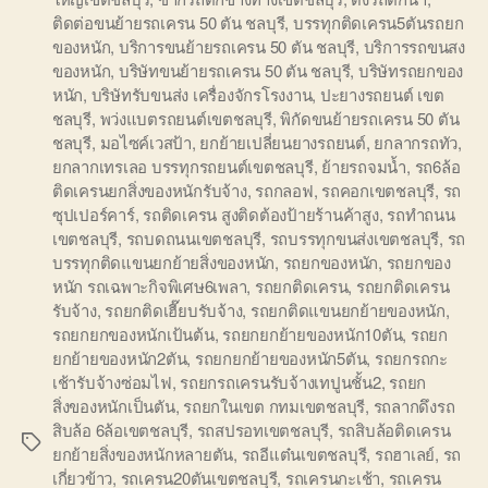
ติดต่อขนย้ายรถเครน 50 ตัน ชลบุรี
,
บรรทุกติดเครน5ตันรถยก
ของหนัก
,
บริการขนย้ายรถเครน 50 ตัน ชลบุรี
,
บริการรถขนสง
ของหนัก
,
บริษัทขนย้ายรถเครน 50 ตัน ชลบุรี
,
บริษัทรถยกของ
หนัก
,
บริษัทรับขนส่ง เครื่องจักรโรงงาน
,
ปะยางรถยนต์ เขต
ชลบุรี
,
พว่งแบตรถยนต์เขตชลบุรี
,
พิกัดขนย้ายรถเครน 50 ตัน
ชลบุรี
,
มอไซค์เวสป้า
,
ยกย้ายเปลี่ยนยางรถยนต์
,
ยกลากรถทัว
,
ยกลากเทรเลอ บรรทุกรถยนต์เขตชลบุรี
,
ย้ายรถจมน้ำ
,
รถ6ล้อ
ติดเครนยกสิ่งของหนักรับจ้าง
,
รถกลอฟ
,
รถคอกเขตชลบุรี
,
รถ
ซุปเปอร์คาร์
,
รถติดเครน สูงติดต้องป้ายร้านค้าสูง
,
รถทำถนน
เขตชลบุรี
,
รถบดถนนเขตชลบุรี
,
รถบรรทุกขนส่งเขตชลบุรี
,
รถ
บรรทุกติดแขนยกย้ายสิ่งของหนัก
,
รถยกของหนัก
,
รถยกของ
หนัก รถเฉพาะกิจพิเศษ6เพลา
,
รถยกติดเครน
,
รถยกติดเครน
รับจ้าง
,
รถยกติดเฮี๊ยบรับจ้าง
,
รถยกติดแขนยกย้ายของหนัก
,
รถยกยกของหนักเป้นต้น
,
รถยกยกย้ายของหนัก10ตัน
,
รถยก
ยกย้ายของหนัก2ตัน
,
รถยกยกย้ายของหนัก5ตัน
,
รถยกรถกะ
เช้ารับจ้างซ่อมไฟ
,
รถยกรถเครนรับจ้างเทปูนชั้น2
,
รถยก
สิ่งของหนักเป็นตัน
,
รถยกในเขต กทมเขตชลบุรี
,
รถลากดึงรถ
สิบล้อ 6ล้อเขตชลบุรี
,
รถสปรอทเขตชลบุรี
,
รถสิบล้อติดเครน
Tags
ยกย้ายสิ่งของหนักหลายตัน
,
รถอีแต๋นเขตชลบุรี
,
รถฮาเลย์
,
รถ
เกี่ยวข้าว
,
รถเครน20ตันเขตชลบุรี
,
รถเครนกะเช้า
,
รถเครน