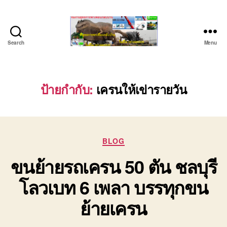
Search
Menu
ชลบุรี
รถ
เครน
ยก
ป้ายกำกับ:
เครนให้เข่ารายวัน
ของ
หนัก
ติดต่อ
0818900005,
Categories
0640711613,
BLOG
0800628488
ขนย้ายรถเครน 50 ตัน ชลบุรี
โลวเบท 6 เพลา บรรทุกขน
ย้ายเครน