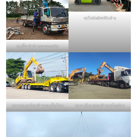
รถโฟล์คลิฟท์รับจ้าง
รถเฮี๊ยบรับจ้างยกของหนัก
รถหางโรเบสขนย้ายเครื่องจักร
รถเทรลเลอร์ขนย้ายรถแม็คโคร