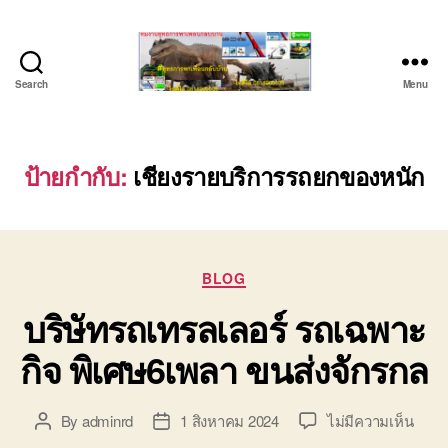
Search
Menu
ชลบุรี
รถ
เครน
ยก
ป้ายกำกับ:
เชียงรายบริการรถยกของหนัก
ของ
หนัก
ติดต่อ
0818900005,
Categories
0640711613,
BLOG
0800628488
บริษัทรถเทรลเลอร์ รถเฉพาะ
กิจ พิเศษ6เพลา ขนส่งจักรกล
บน
By
adminrd
1 สิงหาคม 2024
ไม่มีความเห็น
Post
Post
บริษั
author
date