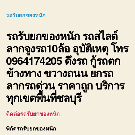
รับ
ยก
รถรับยกของหนัก
ของ
หนัก
รถรับยกของหนัก
รถสไลด์
10ล้อ
บรรท
ลากจูงรถ10ล้อ อุบัติเหตุ โทร
ติด
เครน
0964174205 ดึงรถ กู้รถตก
รถ
เฮี๊ยบ
ข้างทาง ขวางถนน ยกรถ
3-
5ตัน
ลากรถด่วน ราคาถูก บริการ
ทุกเขตพื้นที่ชลบุรี
ติดต่อรถรับยกของหนัก
พิกัดรถรับยกของหนัก