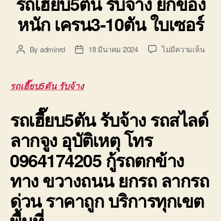
รถเฮี๊ยบ5ตัน รับจ้าง ยกของ
หนัก เครน3-10ตัน ใบเซอร์
บน
By
adminrd
18 มีนาคม 2024
ไม่มีความเห็น
Post
Post
รถ
author
date
เฮี๊ย
รับจ้
รถเฮี๊ยบ5ตัน รับจ้าง
ยก
ของ
รถเฮี๊ยบ5ตัน รับจ้าง
รถสไลด์
หนัก
เครน
ลากจูง อุบัติเหตุ โทร
10ตั
ใบ
0964174205 กู้รถตกข้าง
เซอร์
ทาง ขวางถนน ยกรถ ลากรถ
ด่วน ราคาถูก บริการทุกเขต
พื้นที่