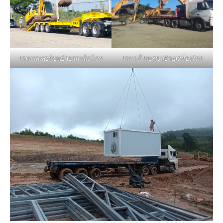
รถหางโรเบสขนย้ายเครื่องจักร
รถเทรลเลอร์ขนย้ายรถแม็คโคร