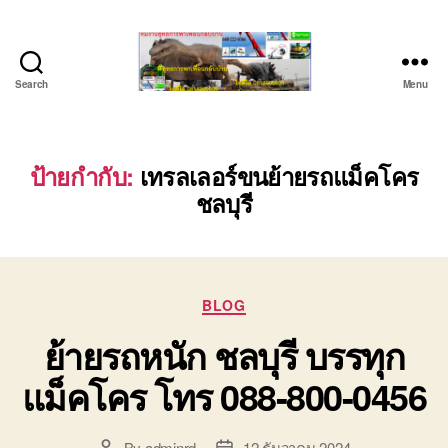
Search
Menu
ชลบุรี
รถ
เครน
ยก
ป้ายกำกับ:
เทรลเลอร์ขนย้ายรถแม็คโคร
ของ
ชลบุรี
หนัก
ติดต่อ
0818900005,
0640711613,
0800628488
Categories
BLOG
ย้ายรถหนัก ชลบุรี บรรทุก
แม็คโคร โทร 088-800-0456
By
adminrd
12 ธันวาคม 2024