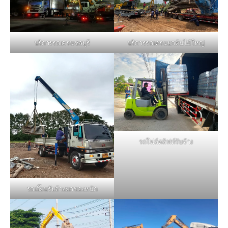
บริการรถเครนชลบุรี
บริการรถเครนยกต้นไม้ใหญ่
รถโฟล์คลิฟท์รับจ้าง
รถเฮี๊ยบรับจ้างยกของหนัก