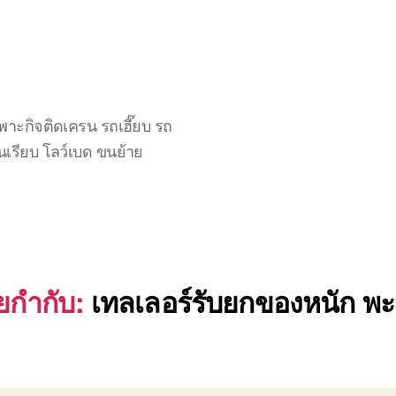
าะกิจติดเครน รถเฮี๊ยบ รถ
นเรียบ โลว์เบด ขนย้าย
ยกำกับ:
เทลเลอร์รับยกของหนัก พะ