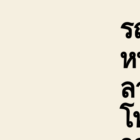
ร
ห
ลา
โ