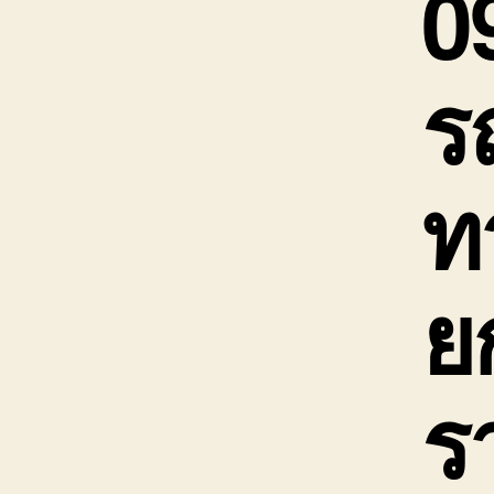
0
ร
ท
ย
ร