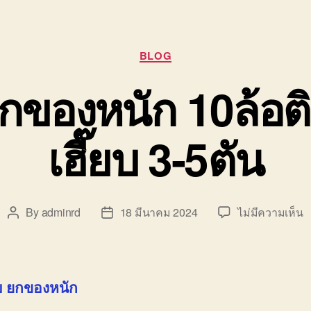
Categories
BLOG
ยกของหนัก 10ล้อ
เฮี๊ยบ 3-5ตัน
บ
By
adminrd
18 มีนาคม 2024
ไม่มีความเห็น
Post
Post
ร
author
date
เฮ
ย
ข
ยบ ยกของหนัก
ห