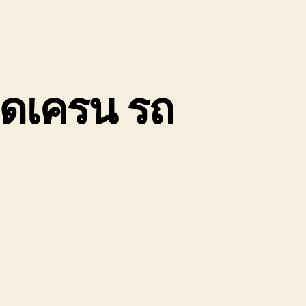
ติดเครน รถ
น
ถ
ี๊ยบ
ก
อง
นัก