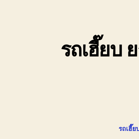
รถเฮี๊ยบ 
รถเฮี๊