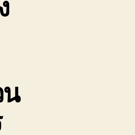
ง
วน
ร