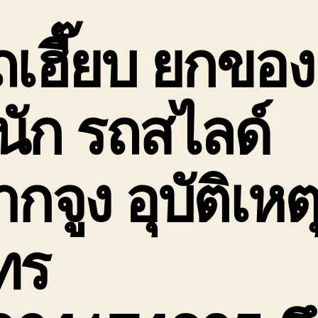
1
ต
ถเฮี๊ยบ ยกของ
เ
ร
เฮ
3
นัก
รถสไลด์
5
กจูง อุบัติเหต
ทร