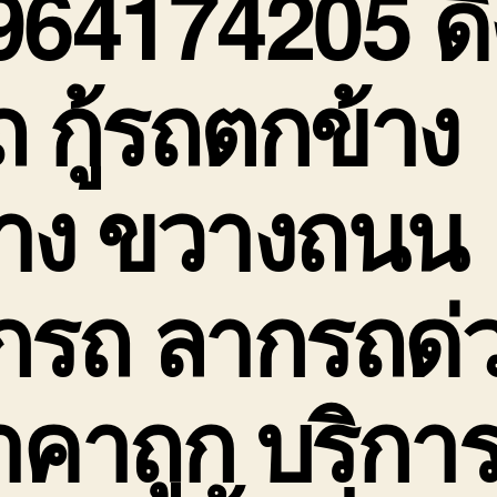
964174205 ดึ
ถ กู้รถตกข้าง
าง ขวางถนน
กรถ ลากรถด่
าคาถูก บริกา