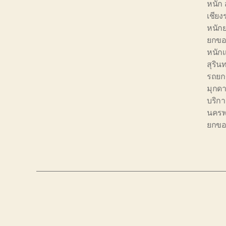
หนัก
เชีย
หนัก
ยกขอ
หนัก
สุริ
รถยก
มุกด
บริก
นคร
ยกขอ