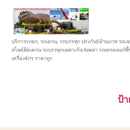
ชลบุรี
บริการรถยก, รถเครน, รถบรรทุก ประกัน5ล้านบาท รถเฉพ
รถ
สไลด์ติดเครน รถบรรทุกเฉพาะกิจ 6เพลา รถเทรลเลอร์พื้
เครน
ยก
เครื่องจักร ราคาถูก
ของ
หนัก
ติดต่อ
0818900005,
0640711613,
0800628488
ป้า