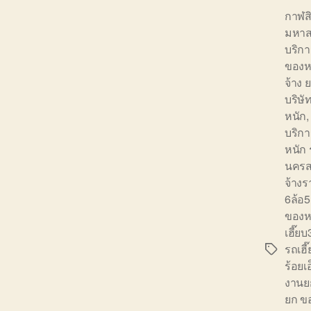
กาฬส
มหา
บริก
ของห
จ้าง
บริษั
หนัก
บริก
หนัก
นครส
จ้าง
6ล้อ
ของห
เฮี๊ย
รถเฮี
Tags
ร้อย
งานย
ยก ข