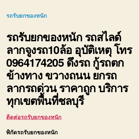
รับ
ยก
รถรับยกของหนัก
ของ
หนัก
รถรับยกของหนัก
รถสไลด์
10ล้อ
บรรท
ลากจูงรถ10ล้อ อุบัติเหตุ โทร
ติด
เครน
0964174205 ดึงรถ กู้รถตก
รถ
เฮี๊ยบ
ข้างทาง ขวางถนน ยกรถ
3-
5ตัน
ลากรถด่วน ราคาถูก บริการ
ทุกเขตพื้นที่ชลบุรี
ติดต่อรถรับยกของหนัก
พิกัดรถรับยกของหนัก