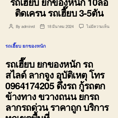
รถเฮี๊ยบ ยกของหนัก 10ล้อ
ติดเครน รถเฮี๊ยบ 3-5ตัน
บน
By
adminrd
18 มีนาคม 2024
ไม่มีความเห็น
Post
Post
รถ
author
date
เฮี๊ยบ
ยก
รถเฮี๊ยบ ยกของหนัก
ของ
หนัก
รถเฮี๊ยบ ยกของหนัก
รถ
10ล้อ
ติด
สไลด์ ลากจูง อุบัติเหตุ โทร
เครน
รถ
0964174205 ดึงรถ กู้รถตก
เฮี๊ยบ
3-
ข้างทาง ขวางถนน ยกรถ
5ตัน
ลากรถด่วน ราคาถูก บริการ
ทุกเขตพื้นที่