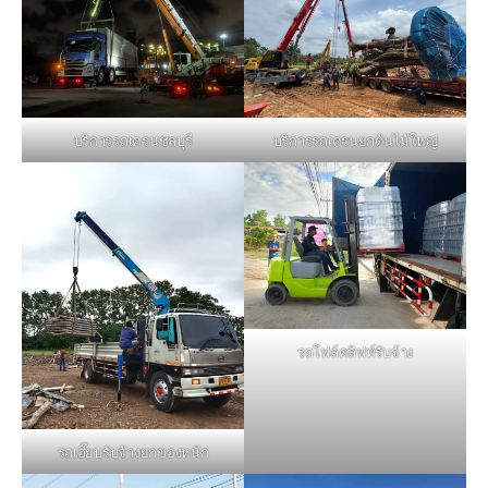
บริการรถเครนชลบุรี
บริการรถเครนยกต้นไม้ใหญ่
รถโฟล์คลิฟท์รับจ้าง
รถเฮี๊ยบรับจ้างยกของหนัก