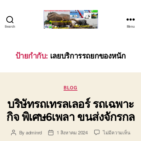
Search
Menu
ชลบุรี
รถ
เครน
ยก
ป้ายกำกับ:
เลยบริการรถยกของหนัก
ของ
หนัก
ติดต่อ
0818900005,
Categories
0640711613,
BLOG
0800628488
บริษัทรถเทรลเลอร์ รถเฉพาะ
กิจ พิเศษ6เพลา ขนส่งจักรกล
บน
By
adminrd
1 สิงหาคม 2024
ไม่มีความเห็น
Post
Post
บริษั
author
date