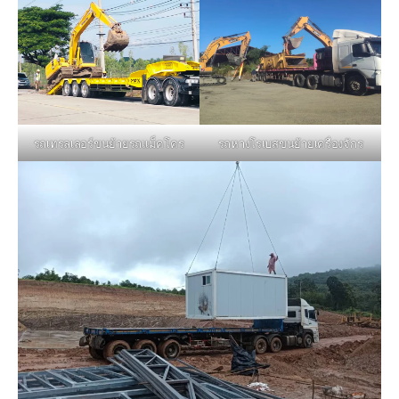
รถหางโรเบสขนย้ายเครื่องจักร
รถเทรลเลอร์ขนย้ายรถแม็คโคร