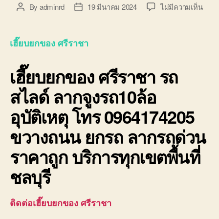
บน
By
adminrd
19 มีนาคม 2024
ไม่มีความเห็น
Post
Post
เฮี๊ยบ
author
date
ยก
ของ
เฮี๊ยบยกของ ศรีราชา
ศรีร
0964
เฮี๊ยบยกของ ศรีราชา
รถ
10ล้อ
ติด
สไลด์ ลากจูงรถ10ล้อ
เครน
รถ
อุบัติเหตุ โทร 0964174205
เฮี๊ยบ
ขวางถนน ยกรถ ลากรถด่วน
ราคาถูก บริการทุกเขตพื้นที่
ชลบุรี
ติดต่อเฮี๊ยบยกของ ศรีราชา