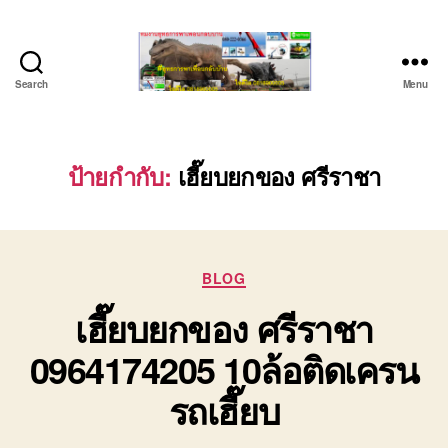
Search
Menu
ชลบุรี
รถ
เครน
ยก
ป้ายกำกับ:
เฮี๊ยบยกของ ศรีราชา
ของ
หนัก
ติดต่อ
0818900005,
Categories
0640711613,
BLOG
0800628488
เฮี๊ยบยกของ ศรีราชา
0964174205 10ล้อติดเครน
รถเฮี๊ยบ