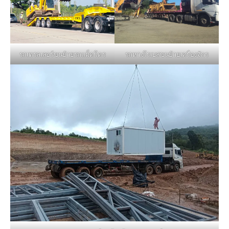
รถหางโรเบสขนย้ายเครื่องจักร
รถเทรลเลอร์ขนย้ายรถแม็คโคร