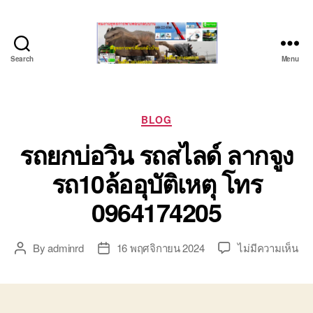
Search
Menu
ชลบุรี
รถ
เครน
ยก
Categories
BLOG
ของ
รถยกบ่อวิน รถสไลด์ ลากจูง
หนัก
ติดต่อ
รถ10ล้ออุบัติเหตุ โทร
0818900005,
0640711613,
0964174205
0800628488
บน
By
adminrd
16 พฤศจิกายน 2024
ไม่มีความเห็น
Post
Post
รถ
author
date
ยก
บ่อ
วิน