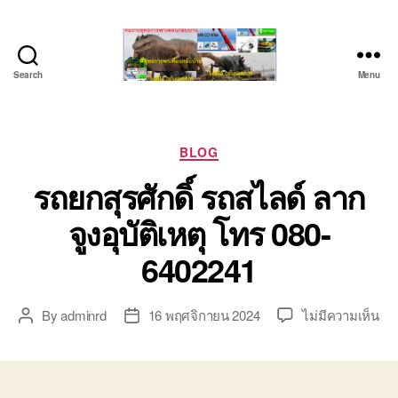
Search
Menu
ชลบุรี
รถ
เครน
ยก
Categories
BLOG
ของ
รถยกสุรศักดิ์ รถสไลด์ ลาก
หนัก
ติดต่อ
จูงอุบัติเหตุ โทร 080-
0818900005,
0640711613,
6402241
0800628488
บน
By
adminrd
16 พฤศจิกายน 2024
ไม่มีความเห็น
Post
Post
รถ
author
date
ยก
สุรศ
รถ