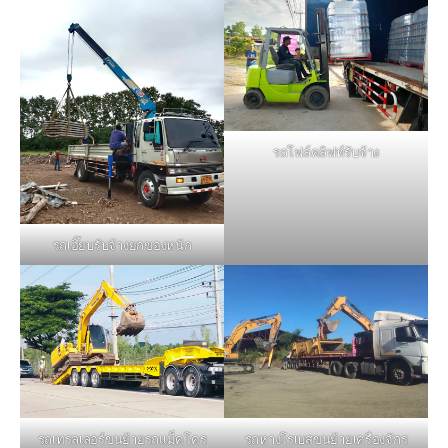
รถโฟล์คลิฟท์รับจ้าง
รถเฮี๊ยบรับจ้างยกของหนัก
รถหางโรเบสขนย้ายเครื่องจักร
รถเทรลเลอร์ขนย้ายรถแม็คโคร