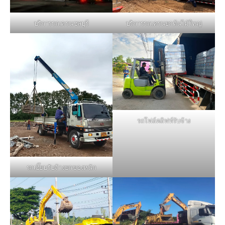
บริการรถเครนชลบุรี
บริการรถเครนยกต้นไม้ใหญ่
รถโฟล์คลิฟท์รับจ้าง
รถเฮี๊ยบรับจ้างยกของหนัก