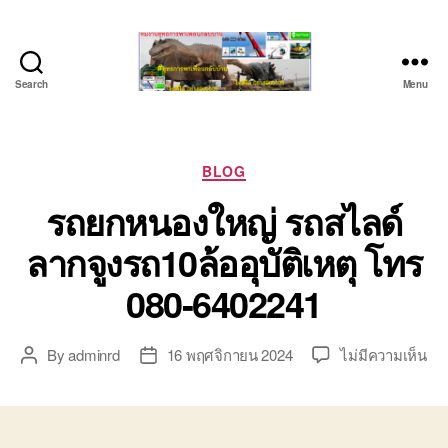
Search
Menu
ชลบุรี
รถ
เครน
ยก
Categories
BLOG
ของ
รถยกหนองใหญ่ รถสไลด์
หนัก
ติดต่อ
ลากจูงรถ10ล้ออุบัติเหตุ โทร
0818900005,
0640711613,
080-6402241
0800628488
บน
By
adminrd
16 พฤศจิกายน 2024
ไม่มีความเห็น
Post
Post
รถ
author
date
ยก
หน
รถ