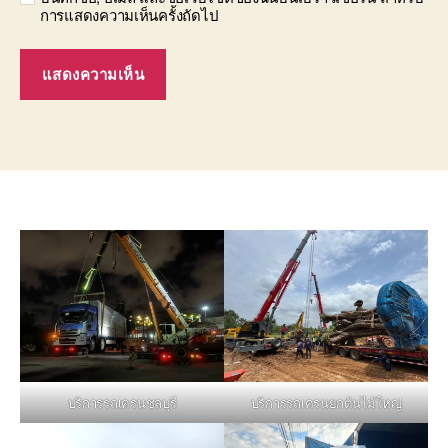
การแสดงความเห็นครั้งถัดไป
บริการรถเครนชลบุรี
บริการรถเครนยกต้นไม้ใหญ่