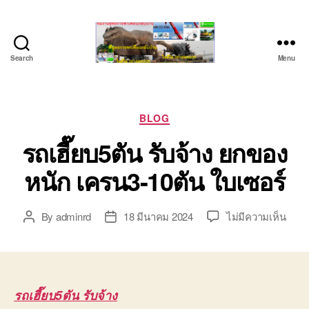
Search
Menu
ชลบุรี
รถ
เครน
ยก
Categories
BLOG
ของ
รถเฮี๊ยบ5ตัน รับจ้าง ยกของ
หนัก
ติดต่อ
หนัก เครน3-10ตัน ใบเซอร์
0818900005,
0640711613,
0800628488
บน
By
adminrd
18 มีนาคม 2024
ไม่มีความเห็น
Post
Post
รถ
author
date
เฮี๊ย
รับจ้
ยก
ของ
รถเฮี๊ยบ5ตัน รับจ้าง
หนัก