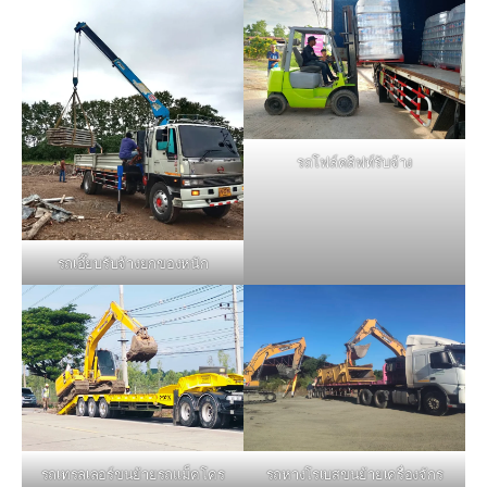
รถโฟล์คลิฟท์รับจ้าง
รถเฮี๊ยบรับจ้างยกของหนัก
รถหางโรเบสขนย้ายเครื่องจักร
รถเทรลเลอร์ขนย้ายรถแม็คโคร